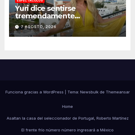
ESPECTACULOS
Yuri dice sentirse
tremendamente
emocionada sobre su estatua
7 AGOSTO, 2026
que le harán en Veracruz
Funciona gracias a WordPress
|
Tema:
Newsbulk
de
Themeansar
Home
Asaltan la casa del seleccionador de Portugal, Roberto Martínez
El frente frío número número ingresará a México