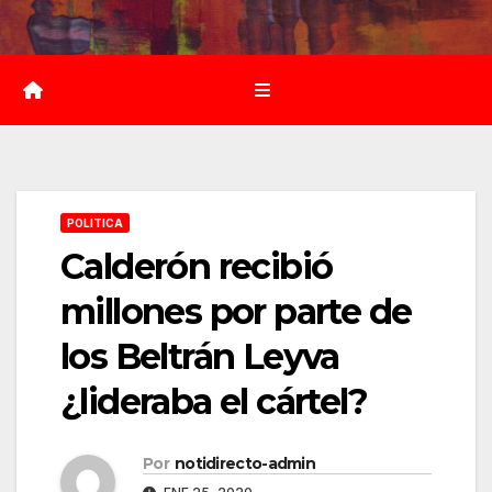
Saltar
al
contenido
POLITICA
Calderón recibió
millones por parte de
los Beltrán Leyva
¿lideraba el cártel?
Por
notidirecto-admin