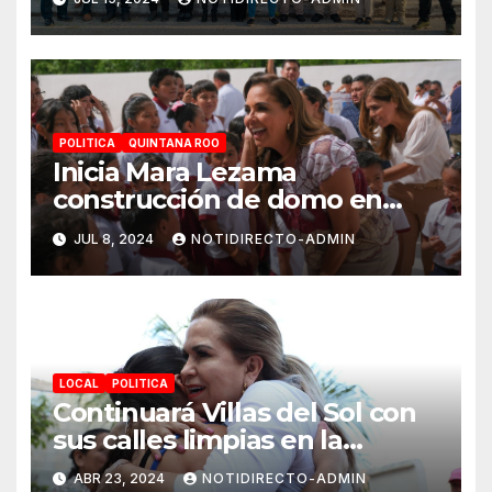
2024
POLITICA
QUINTANA ROO
Inicia Mara Lezama
construcción de domo en
Primaria “Ermilo Abreu
JUL 8, 2024
NOTIDIRECTO-ADMIN
Gómez” en Benito Juárez
para bienestar de alumnas y
alumnos
LOCAL
POLITICA
Continuará Villas del Sol con
sus calles limpias en la
renovación: Lili Campos
ABR 23, 2024
NOTIDIRECTO-ADMIN