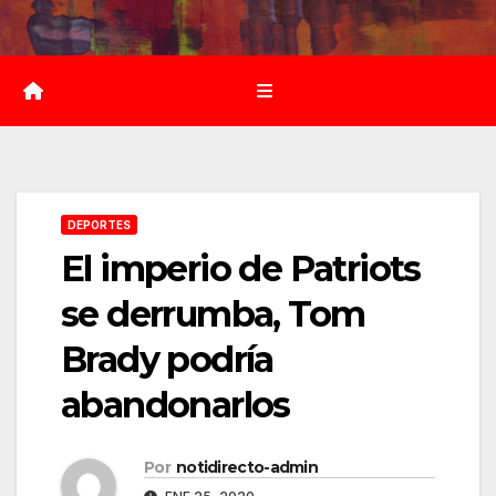
Saltar
al
contenido
DEPORTES
El imperio de Patriots
se derrumba, Tom
Brady podría
abandonarlos
Por
notidirecto-admin