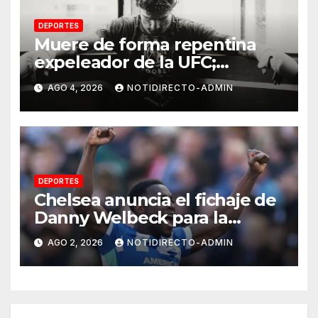
DEPORTES
Muere de forma repentina
expeleador de la UFC;
investigan las causas
AGO 4, 2026
NOTIDIRECTO-ADMIN
DEPORTES
Chelsea anuncia el fichaje de
Danny Welbeck para la
próxima temporada de
AGO 2, 2026
NOTIDIRECTO-ADMIN
Premier League