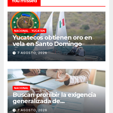
You missed
NACIONAL
YUCATÁN
Yucatecos obtienen oro en
vela en Santo Domingo
7 AGOSTO, 2026
NACIONAL
Buscan prohibir la exigencia
generalizada de
antecedentes penales para
7 AGOSTO, 2026