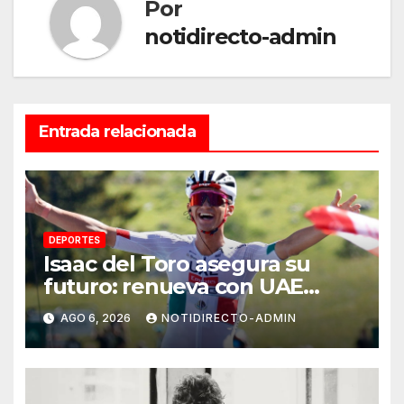
Por
notidirecto-admin
Entrada relacionada
DEPORTES
Isaac del Toro asegura su
futuro: renueva con UAE
Team Emirates hasta 2031
AGO 6, 2026
NOTIDIRECTO-ADMIN