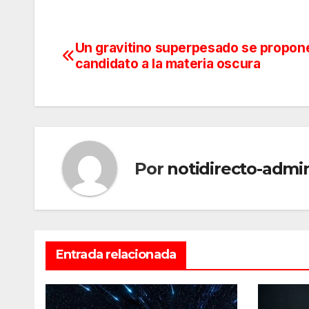
Un gravitino superpesado se propo
Navegación
candidato a la materia oscura
de
entradas
Por
notidirecto-admi
Entrada relacionada