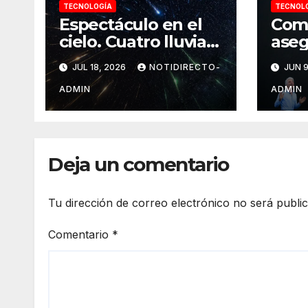
TECNOLOGÍA
TECNOL
Espectáculo en el
Comi
cielo. Cuatro lluvias
aseg
de estrellas
es “
JUL 18, 2026
NOTIDIRECTO-
JUN 9
llegarán a su punto
crea
máximo al mismo
comp
ADMIN
ADMIN
tiempo
nor
Deja un comentario
Tu dirección de correo electrónico no será publi
Comentario
*