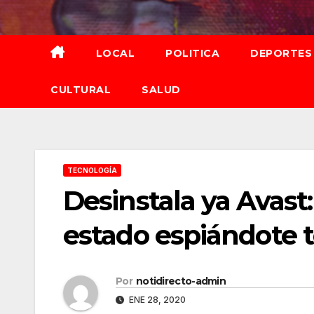
Saltar
al
contenido
LOCAL
POLITICA
DEPORTES
CULTURAL
SALUD
TECNOLOGÍA
Desinstala ya Avast: 
estado espiándote 
Por
notidirecto-admin
ENE 28, 2020