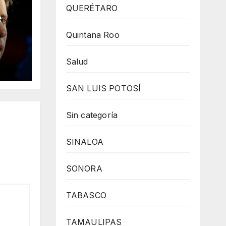
QUERÉTARO
e
Quintana Roo
ral”
a
Salud
SAN LUIS POTOSÍ
Sin categoría
SINALOA
SONORA
TABASCO
TAMAULIPAS