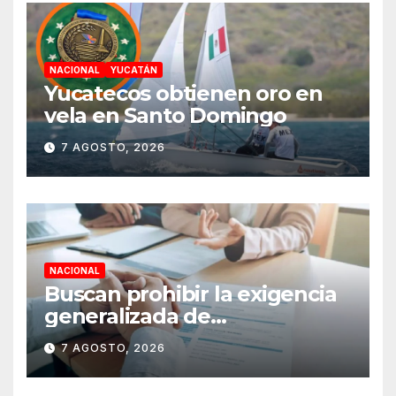
NACIONAL
YUCATÁN
Yucatecos obtienen oro en
vela en Santo Domingo
7 AGOSTO, 2026
NACIONAL
Buscan prohibir la exigencia
generalizada de
antecedentes penales para
7 AGOSTO, 2026
obtener empleo en México