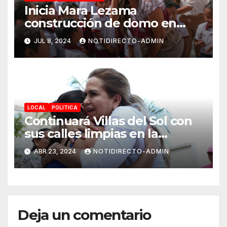
Inicia Mara Lezama
construcción de domo en
Primaria “Ermilo Abreu
JUL 8, 2024
NOTIDIRECTO-ADMIN
Gómez” en Benito Juárez
para bienestar de alumnas y
alumnos
LOCAL
POLITICA
Continuará Villas del Sol con
sus calles limpias en la
renovación: Lili Campos
ABR 23, 2024
NOTIDIRECTO-ADMIN
Deja un comentario