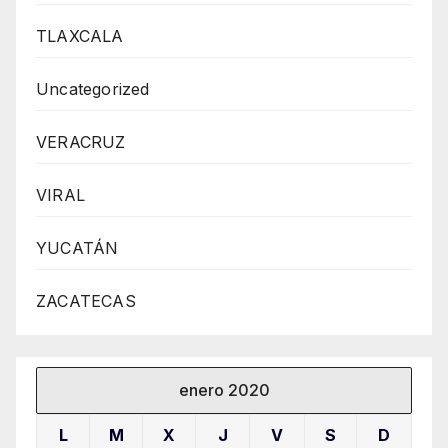
TLAXCALA
Uncategorized
VERACRUZ
VIRAL
YUCATÁN
ZACATECAS
enero 2020
L
M
X
J
V
S
D