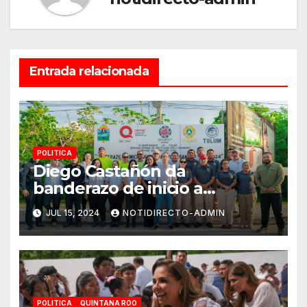
Entrada relacionada
POLITICA
Diego Castañón da
banderazo de inicio a
Operativo Verano Seguro
JUL 15, 2024
NOTIDIRECTO-ADMIN
2024
POLITICA
QUINTANA ROO