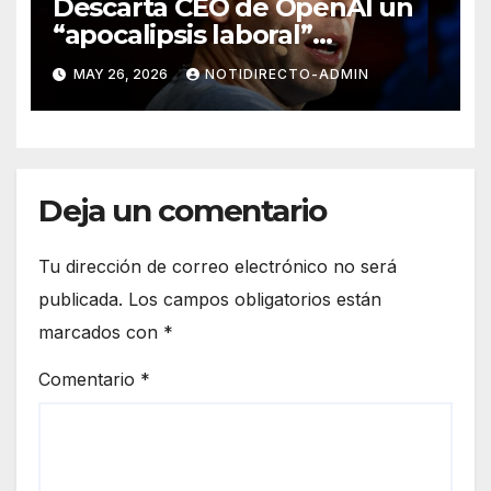
Descarta CEO de OpenAI un
“apocalipsis laboral”
provocado por la Inteligencia
MAY 26, 2026
NOTIDIRECTO-ADMIN
Artificial
Deja un comentario
Tu dirección de correo electrónico no será
publicada.
Los campos obligatorios están
marcados con
*
Comentario
*