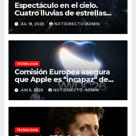
Espectáculo en el cielo.
Cuatro lluvias de estrellas
llegarán a su punto máximo
JUL 18, 2026
NOTIDIRECTO-ADMIN
al mismo tiempo
TECNOLOGÍA
Comisión Europea asegura
que Apple es “incapaz” de
crear una IA compatible con
JUN 9, 2026
NOTIDIRECTO-ADMIN
sus normas
TECNOLOGÍA