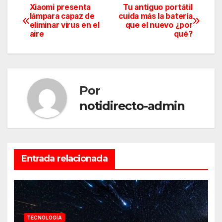
Xiaomi presenta
Tu antiguo portátil
Navegación
lámpara capaz de
cuida más la batería
eliminar virus en el
que el nuevo ¿por
de
aire
qué?
entradas
Por
notidirecto-admin
Entrada relacionada
TECNOLOGÍA