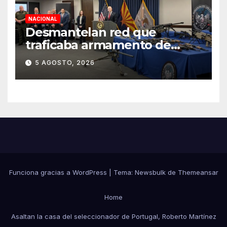
NACIONAL
Desmantelan red que
traficaba armamento de
Arizona a México
5 AGOSTO, 2026
Funciona gracias a WordPress
|
Tema:
Newsbulk
de
Themeansar
Home
Asaltan la casa del seleccionador de Portugal, Roberto Martínez