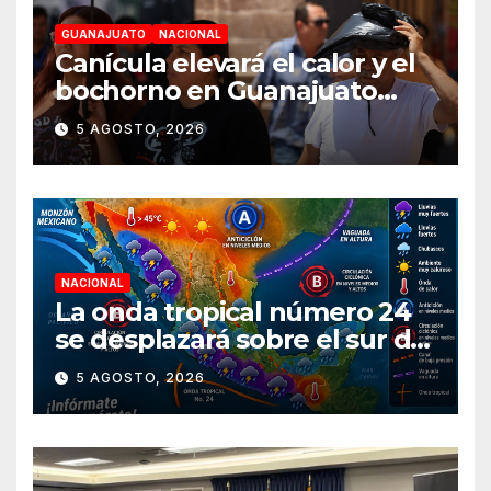
GUANAJUATO
NACIONAL
Canícula elevará el calor y el
bochorno en Guanajuato
durante agosto
5 AGOSTO, 2026
NACIONAL
La onda tropical número 24
se desplazará sobre el sur del
territorio nacional
5 AGOSTO, 2026