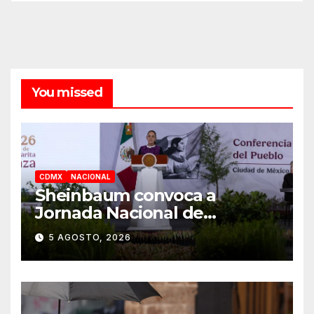
You missed
CDMX
NACIONAL
Sheinbaum convoca a
Jornada Nacional de
Reforestación el 9 de agosto
5 AGOSTO, 2026