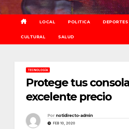
Saltar
al
contenido
LOCAL
POLITICA
DEPORTES
CULTURAL
SALUD
TECNOLOGÍA
Protege tus consola
excelente precio
Por
notidirecto-admin
FEB 10, 2020