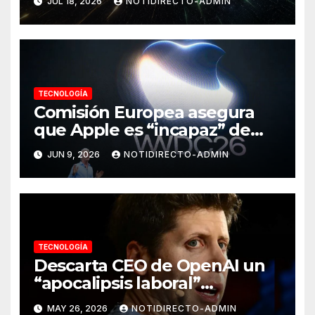
JUL 18, 2026
NOTIDIRECTO-ADMIN
al mismo tiempo
TECNOLOGÍA
Comisión Europea asegura
que Apple es “incapaz” de
crear una IA compatible con
JUN 9, 2026
NOTIDIRECTO-ADMIN
sus normas
TECNOLOGÍA
Descarta CEO de OpenAI un
“apocalipsis laboral”
provocado por la Inteligencia
MAY 26, 2026
NOTIDIRECTO-ADMIN