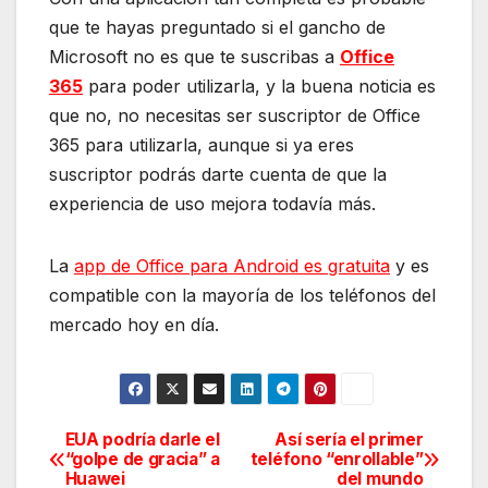
que te hayas preguntado si el gancho de
Microsoft no es que te suscribas a
Office
365
para poder utilizarla, y la buena noticia es
que no, no necesitas ser suscriptor de Office
365 para utilizarla, aunque si ya eres
suscriptor podrás darte cuenta de que la
experiencia de uso mejora todavía más.
La
app de Office para Android es gratuita
y es
compatible con la mayoría de los teléfonos del
mercado hoy en día.
EUA podría darle el
Así sería el primer
Navegación
“golpe de gracia” a
teléfono “enrollable”
Huawei
del mundo