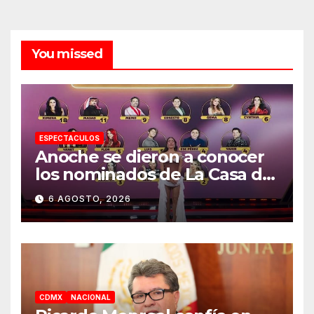
You missed
ESPECTACULOS
Anoche se dieron a conocer
los nominados de La Casa de
los Famosos México 2026 en
6 AGOSTO, 2026
la segunda semana
CDMX
NACIONAL