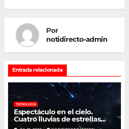
de
entradas
Por
notidirecto-admin
Entrada relacionada
TECNOLOGÍA
Espectáculo en el cielo.
Cuatro lluvias de estrellas
llegarán a su punto máximo