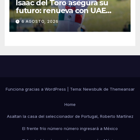
Isaac del Toro asegura su
futuro: renueva con UAE
Team Emirates hasta 2031
6 AGOSTO, 2026
Funciona gracias a WordPress
|
Tema:
Newsbulk
de
Themeansar
Home
Asaltan la casa del seleccionador de Portugal, Roberto Martínez
El frente frío número número ingresará a México