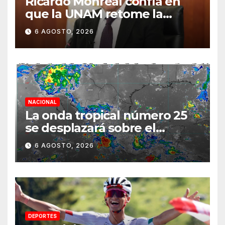
Ricardo Monreal confía en
que la UNAM retome la
normalidad e inicie el
6 AGOSTO, 2026
semestre mediante el
diálogo
NACIONAL
La onda tropical número 25
se desplazará sobre el
sureste mexicano
6 AGOSTO, 2026
DEPORTES