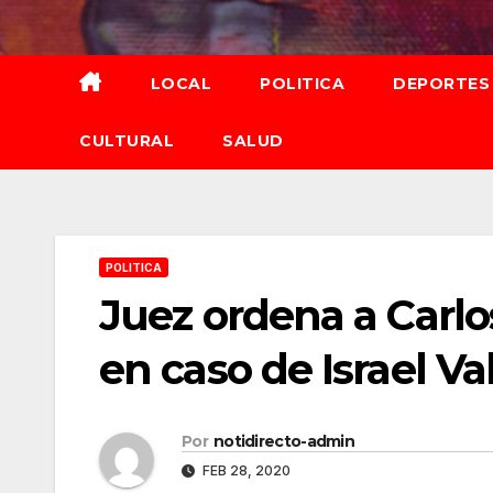
Saltar
al
contenido
LOCAL
POLITICA
DEPORTES
CULTURAL
SALUD
POLITICA
Juez ordena a Carlos
en caso de Israel Val
Por
notidirecto-admin
FEB 28, 2020