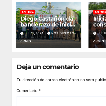
POLITICA
POLITIC
Diego Castañón da
Inic
banderazo de inicio
cons
a Operativo Verano
domo
JUL 15, 2024
NOTIDIRECTO-
JUL 8
Seguro 2024
“Erm
Góme
ADMIN
ADMIN
Juár
bien
alum
Deja un comentario
Tu dirección de correo electrónico no será publi
Comentario
*