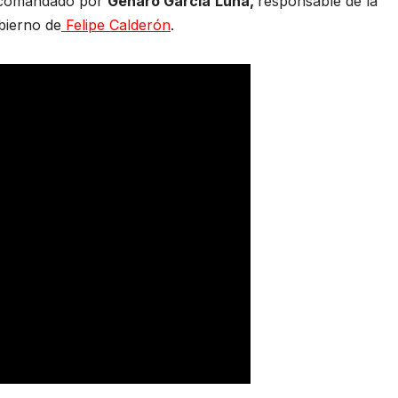
vo comandado por
Genaro García
Luna,
responsable de la
bierno de
Felipe Calderón
.