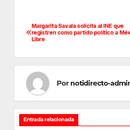
Margarita Savala solicita al INE que
Navegación
registren como partido político a Mé
de
Libre
entradas
Por
notidirecto-admi
Entrada relacionada