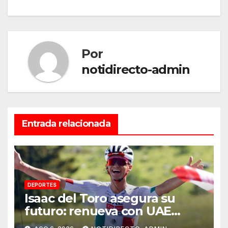
entradas
Por
notidirecto-admin
Entrada relacionada
DEPORTES
Isaac del Toro asegura su
futuro: renueva con UAE
Team Emirates hasta 2031