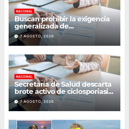
NACIONAL
Buscan prohibir la exigencia
generalizada de
antecedentes penales para
7 AGOSTO, 2026
obtener empleo en México
NACIONAL
Secretaría de Salud descarta
brote activo de ciclosporiasis
en México y pide tranquilidad
7 AGOSTO, 2026
a la población