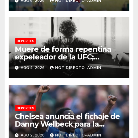
AGO 6, 2026
NOTIDIRECTO-ADMIN
DEPORTES
Muere de forma repentina
expeleador de la UFC;
investigan las causas
AGO 4, 2026
NOTIDIRECTO-ADMIN
DEPORTES
Chelsea anuncia el fichaje de
Danny Welbeck para la
próxima temporada de
AGO 2, 2026
NOTIDIRECTO-ADMIN