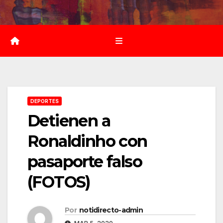
Saltar
al
contenido
DEPORTES
Detienen a
Ronaldinho con
pasaporte falso
(FOTOS)
Por
notidirecto-admin