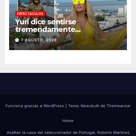
ESPECTACULOS
Yuri dice sentirse
tremendamente
emocionada sobre su estatua
7 AGOSTO, 2026
que le harán en Veracruz
Funciona gracias a WordPress
|
Tema:
Newsbulk
de
Themeansar
Home
Asaltan la casa del seleccionador de Portugal, Roberto Martínez