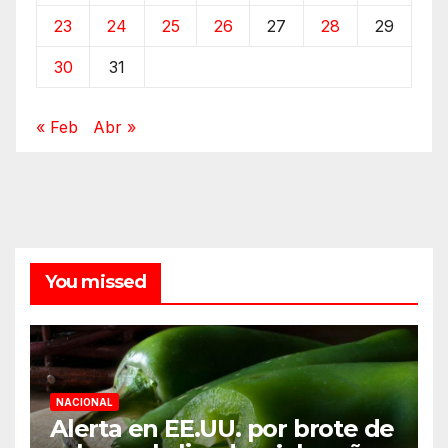
23
24
25
26
27
28
29
30
31
« Feb
Abr »
You missed
NACIONAL
Alerta en EE.UU. por brote de