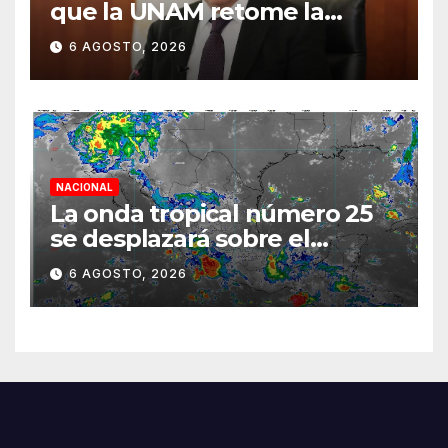
que la UNAM retome la
normalidad e inicie el
6 AGOSTO, 2026
semestre mediante el
diálogo
NACIONAL
La onda tropical número 25
se desplazará sobre el
sureste mexicano
6 AGOSTO, 2026