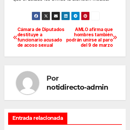
Cámara de Diputados
AMLO afirma que
Navegación
destituye a
hombres también
funcionario acusado
podrán unirse al paro
de
de acoso sexual
del 9 de marzo
entradas
Por
notidirecto-admin
Entrada relacionada