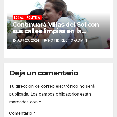
alumnos
LOCAL
POLITICA
Continuará Villas del Sol con
sus calles limpias en la
renovación: Lili Campos
ABR 23, 2024
NOTIDIRECTO-ADMIN
Deja un comentario
Tu dirección de correo electrónico no será
publicada.
Los campos obligatorios están
marcados con
*
Comentario
*