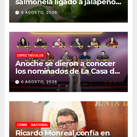
salmonela ligado a jalapeños
mexicanos; reportan 345
6 AGOSTO, 2026
casos
ESPECTACULOS
Anoche se dieron a conocer
los nominados de La Casa de
los Famosos México 2026 en
6 AGOSTO, 2026
la segunda semana
CDMX
NACIONAL
Ricardo Monreal confía en