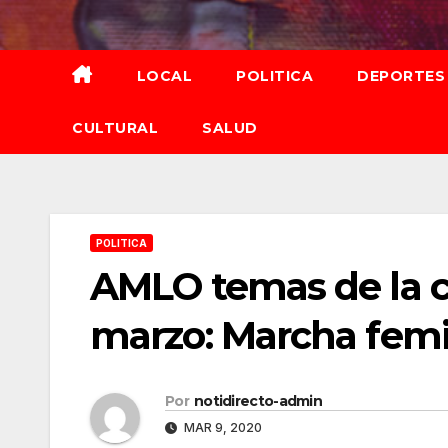
Saltar
al
contenido
LOCAL
POLITICA
DEPORTES
CULTURAL
SALUD
POLITICA
AMLO temas de la c
marzo: Marcha femi
Por
notidirecto-admin
MAR 9, 2020