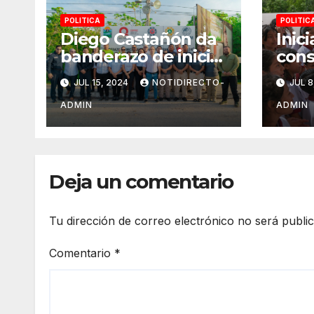
POLITICA
POLITIC
Diego Castañón da
Inic
banderazo de inicio
cons
a Operativo Verano
domo
JUL 15, 2024
NOTIDIRECTO-
JUL 8
Seguro 2024
“Erm
Góme
ADMIN
ADMIN
Juár
bien
alum
Deja un comentario
Tu dirección de correo electrónico no será publi
Comentario
*