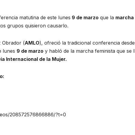
nferencia matutina de este lunes
9 de marzo
que la
marcha
os grupos quisieron causarlo.
z Obrador (
AMLO
), ofreció la tradicional conferencia desde
e lunes
9 de marzo
y habló de la marcha feminista que se l
D
ía Internacional de la Mujer.
o:
ideos/208572576866886/?t=0