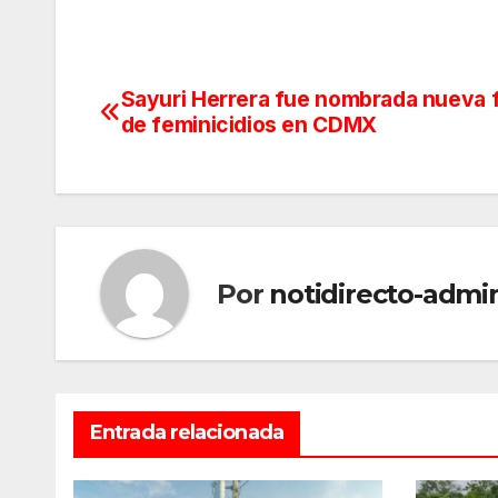
Sayuri Herrera fue nombrada nueva f
Navegación
de feminicidios en CDMX
de
entradas
Por
notidirecto-admi
Entrada relacionada