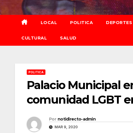
Saltar
al
contenido
LOCAL
POLITICA
DEPORTES
CULTURAL
SALUD
POLITICA
Palacio Municipal 
comunidad LGBT en 
Por
notidirecto-admin
MAR 9, 2020