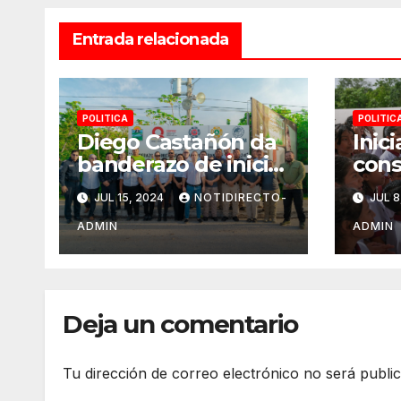
Entrada relacionada
POLITICA
POLITIC
Diego Castañón da
Inic
banderazo de inicio
cons
a Operativo Verano
domo
JUL 15, 2024
NOTIDIRECTO-
JUL 8
Seguro 2024
“Erm
Góme
ADMIN
ADMIN
Juár
bien
alum
Deja un comentario
Tu dirección de correo electrónico no será publi