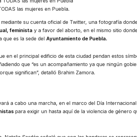
TODAS las mujeres en Puebla.
mediante su cuenta oficial de Twitter, una fotografía dond
al, feminista
y a favor del aborto, en el mismo sitio donde
a que es la sede del
Ayuntamiento de Puebla.
“que en el principal edificio de esta ciudad pendan estos sím
, añadiendo que “es un acompañamiento ya que ningún gobi
rque significan”, detalló Brahim Zamora.
ará a cabo una marcha, en el marco del Día Internacional 
nistas
para exigir un hasta aquí de la violencia de género 
a, Natalia Serdán señaló que con las banderas se represen