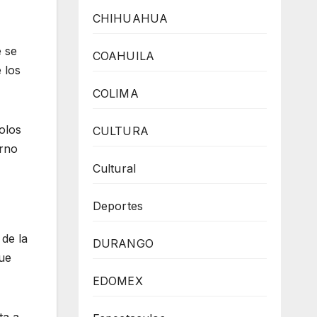
CHIHUAHUA
e se
COAHUILA
 los
COLIMA
bolos
CULTURA
erno
Cultural
Deportes
de la
DURANGO
que
EDOMEX
ta a