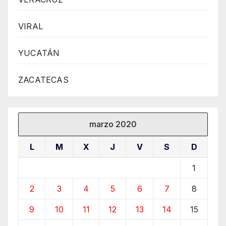
VIRAL
YUCATÁN
ZACATECAS
marzo 2020
L
M
X
J
V
S
D
1
2
3
4
5
6
7
8
9
10
11
12
13
14
15