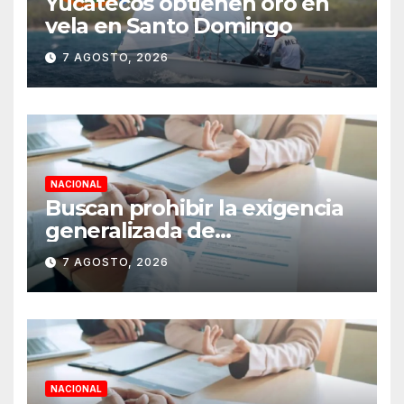
Yucatecos obtienen oro en
vela en Santo Domingo
7 AGOSTO, 2026
NACIONAL
Buscan prohibir la exigencia
generalizada de
antecedentes penales para
7 AGOSTO, 2026
obtener empleo en México
NACIONAL