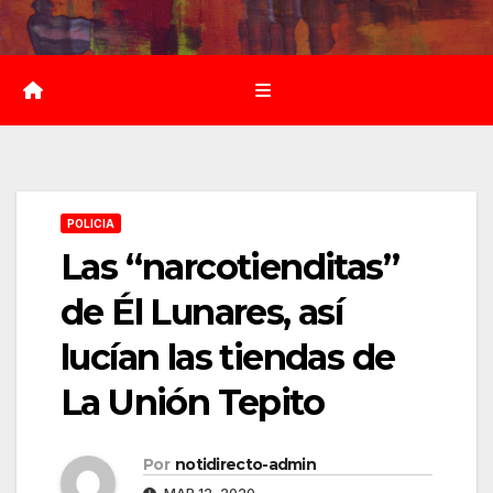
Saltar
al
contenido
POLICIA
Las “narcotienditas”
de Él Lunares, así
lucían las tiendas de
La Unión Tepito
Por
notidirecto-admin