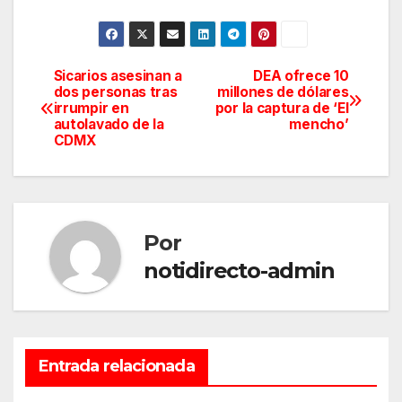
Sicarios asesinan a
DEA ofrece 10
Navegación
dos personas tras
millones de dólares
irrumpir en
por la captura de ‘El
de
autolavado de la
mencho’
CDMX
entradas
Por
notidirecto-admin
Entrada relacionada