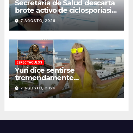
Secretaría de Salud descarta
brote activo de ciclosporiasis
en México y pide tranquilidad
7 AGOSTO, 2026
a la población
ESPECTACULOS
Yuri dice sentirse
tremendamente
emocionada sobre su estatua
7 AGOSTO, 2026
que le harán en Veracruz