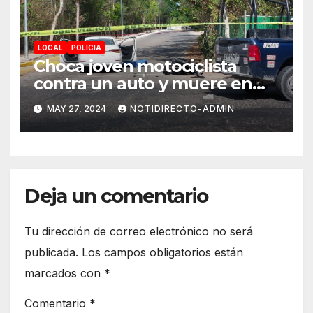
LOCAL
POLICIA
Choca joven motociclista
contra un auto y muere en
Playa del Carmen; hay una
MAY 27, 2024
NOTIDIRECTO-ADMIN
niña lesionada
Deja un comentario
Tu dirección de correo electrónico no será
publicada.
Los campos obligatorios están
marcados con
*
Comentario
*