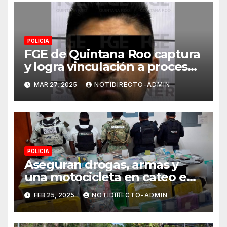
POLICIA
FGE de Quintana Roo captura
y logra vinculación a proceso
para un masculino por
MAR 27, 2025
NOTIDIRECTO-ADMIN
prostitución ajena en Playa
del Carmen
POLICIA
Aseguran drogas, armas y
una motocicleta en cateo en
Solidaridad
FEB 25, 2025
NOTIDIRECTO-ADMIN