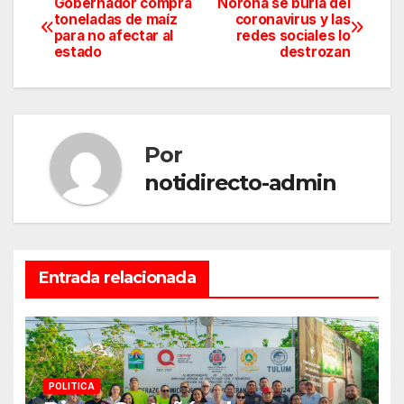
Gobernador compra
Noroña se burla del
Navegación
toneladas de maíz
coronavirus y las
para no afectar al
redes sociales lo
de
estado
destrozan
entradas
Por
notidirecto-admin
Entrada relacionada
POLITICA