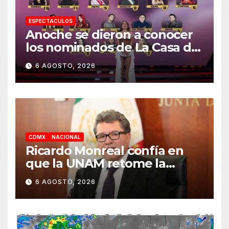
ESPECTACULOS
Anoche se dieron a conocer
los nominados de La Casa de
los Famosos México 2026 en
6 AGOSTO, 2026
la segunda semana
CDMX
NACIONAL
Ricardo Monreal confía en
que la UNAM retome la
normalidad e inicie el
6 AGOSTO, 2026
semestre mediante el
diálogo