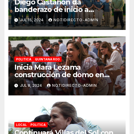
Diego Castañón da
banderazo de inicio a
Operativo Verano Seguro
JUL 15, 2024
NOTIDIRECTO-ADMIN
2024
POLITICA
QUINTANA ROO
Inicia Mara Lezama
construcción de domo en
Primaria “Ermilo Abreu
JUL 8, 2024
NOTIDIRECTO-ADMIN
Gómez” en Benito Juárez
para bienestar de alumnas y
alumnos
LOCAL
POLITICA
Continuará Villas del Sol con