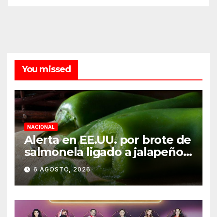
You missed
NACIONAL
Alerta en EE.UU. por brote de
salmonela ligado a jalapeños
mexicanos; reportan 345
6 AGOSTO, 2026
casos