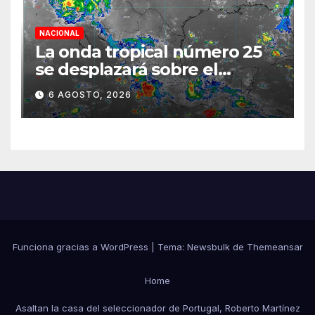
NACIONAL
La onda tropical número 25
se desplazará sobre el
sureste mexicano
6 AGOSTO, 2026
Funciona gracias a WordPress
|
Tema:
Newsbulk
de
Themeansar
Home
Asaltan la casa del seleccionador de Portugal, Roberto Martínez