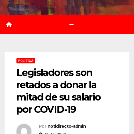
Saltar
al
contenido
POLITICA
Legisladores son
retados a donar la
mitad de su salario
por COVID-19
Por
notidirecto-admin