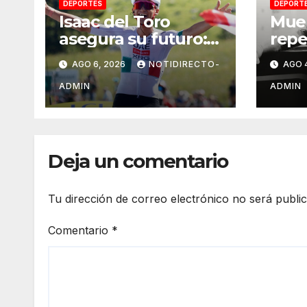
DEPORTES
DEPORT
Isaac del Toro
Mue
asegura su futuro:
repe
renueva con UAE
expe
AGO 6, 2026
NOTIDIRECTO-
AGO 
Team Emirates
UFC;
hasta 2031
caus
ADMIN
ADMIN
Deja un comentario
Tu dirección de correo electrónico no será publi
Comentario
*