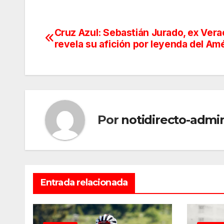
Cruz Azul: Sebastián Jurado, ex Vera
Navegación
revela su afición por leyenda del Am
de
entradas
Por
notidirecto-admi
Entrada relacionada