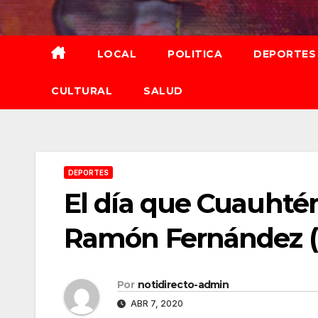
Saltar
al
contenido
LOCAL
POLITICA
DEPORTES
CULTURAL
SALUD
DEPORTES
El día que Cuauhté
Ramón Fernández 
Por
notidirecto-admin
ABR 7, 2020