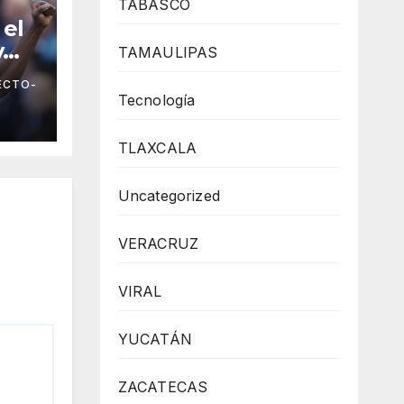
TABASCO
 el
y
TAMAULIPAS
ECTO-
ada
Tecnología
gue
TLAXCALA
Uncategorized
VERACRUZ
VIRAL
YUCATÁN
ZACATECAS