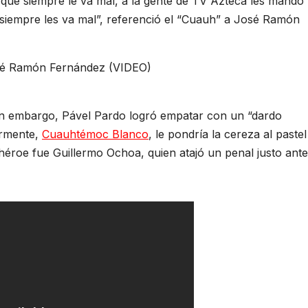
rque siempre le va mal, a la gente de TV Azteca les mando
siempre les va mal”, referenció el “Cuauh” a José Ramón
 sin embargo, Pável Pardo logró empatar con un “dardo
ormente,
Cuauhtémoc Blanco
, le pondría la cereza al pastel
héroe fue Guillermo Ochoa, quien atajó un penal justo ante