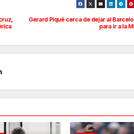
cruz,
Gerard Piqué cerca de dejar al Barcel
érica
para ir a la 
n