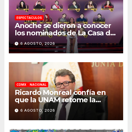
ESPECTACULOS
Anoche se dieron a conocer
los nominados de La Casa de
los Famosos México 2026 en
6 AGOSTO, 2026
la segunda semana
CDMX
NACIONAL
Ricardo Monreal confía en
que la UNAM retome la
normalidad e inicie el
6 AGOSTO, 2026
semestre mediante el
diálogo