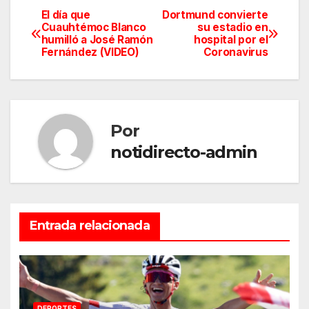
El día que
Dortmund convierte
Navegación
Cuauhtémoc Blanco
su estadio en
humilló a José Ramón
hospital por el
de
Fernández (VIDEO)
Coronavirus
entradas
Por
notidirecto-admin
Entrada relacionada
DEPORTES