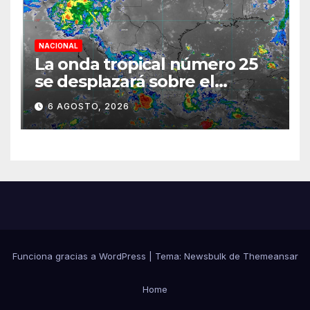
NACIONAL
La onda tropical número 25
se desplazará sobre el
sureste mexicano
6 AGOSTO, 2026
Funciona gracias a WordPress
|
Tema:
Newsbulk
de
Themeansar
Home