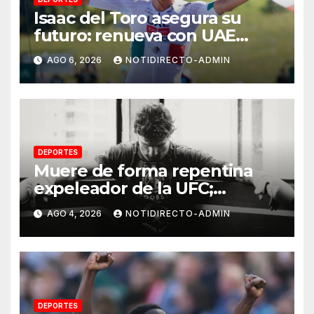
Isaac del Toro asegura su
futuro: renueva con UAE
Team Emirates hasta 2031
AGO 6, 2026
NOTIDIRECTO-ADMIN
DEPORTES
Muere de forma repentina
expeleador de la UFC;
investigan las causas
AGO 4, 2026
NOTIDIRECTO-ADMIN
DEPORTES