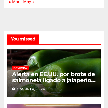
« Mar
May »
You missed
NACIONAL
Alerta en EE.UU. por brote de
salmonela ligado a jalapeños
mexicanos; reportan 345
6 AGOSTO, 2026
casos