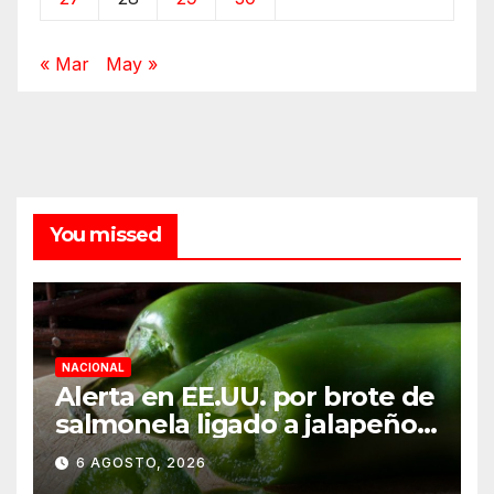
« Mar
May »
You missed
NACIONAL
Alerta en EE.UU. por brote de
salmonela ligado a jalapeños
mexicanos; reportan 345
6 AGOSTO, 2026
casos