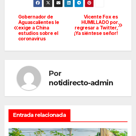
Gobernador de
Vicente Fox es
Navegación
Aguascalientes le
HUMILLADO por
exige a China
regresar a Twitter,
de
estudios sobre el
¡Ya siéntese señor!
coronavirus
entradas
Por
notidirecto-admin
Entrada relacionada