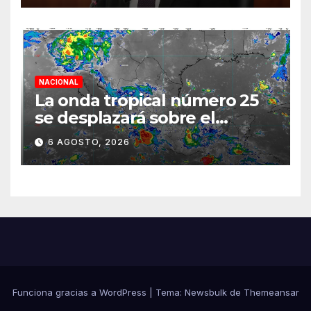
diálogo
NACIONAL
La onda tropical número 25
se desplazará sobre el
sureste mexicano
6 AGOSTO, 2026
Funciona gracias a WordPress
|
Tema:
Newsbulk
de
Themeansar