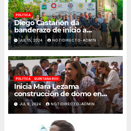
POLITICA
Diego Castañón da
banderazo de inicio a
Operativo Verano Seguro
JUL 15, 2024
NOTIDIRECTO-ADMIN
2024
POLITICA
QUINTANA ROO
Inicia Mara Lezama
construcción de domo en
Primaria “Ermilo Abreu
JUL 8, 2024
NOTIDIRECTO-ADMIN
Gómez” en Benito Juárez
para bienestar de alumnas y
alumnos