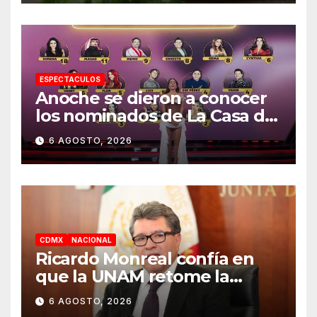
ESPECTACULOS
Anoche se dieron a conocer
los nominados de La Casa de
los Famosos México 2026 en
6 AGOSTO, 2026
la segunda semana
CDMX
NACIONAL
Ricardo Monreal confía en
que la UNAM retome la
normalidad e inicie el
6 AGOSTO, 2026
semestre mediante el