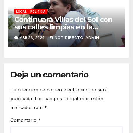
LOCAL
POLITICA
Continuará Villas del Sol con
sus calles limpias en la
renovación: Lili Campos
ABR 23, 2024
NOTIDIRECTO-ADMIN
Deja un comentario
Tu dirección de correo electrónico no será
publicada.
Los campos obligatorios están
marcados con
*
Comentario
*