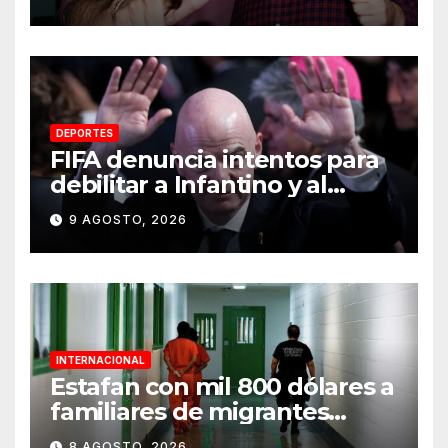
DEPORTES
FIFA denuncia intentos para
debilitar a Infantino y al
propio organismo
9 AGOSTO, 2026
INTERNACIONAL
Estafan con mil 800 dólares a
familiares de migrantes
detenidos en Estados Unidos;
8 AGOSTO, 2026