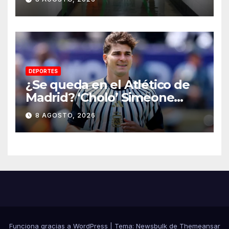
prometen liberarlos
DEPORTES
¿Se queda en el Atlético de
Madrid? ‘Cholo’ Simeone
responde contundente sobre
8 AGOSTO, 2026
el futuro de Julián Álvarez
Funciona gracias a WordPress
|
Tema:
Newsbulk
de
Themeansar