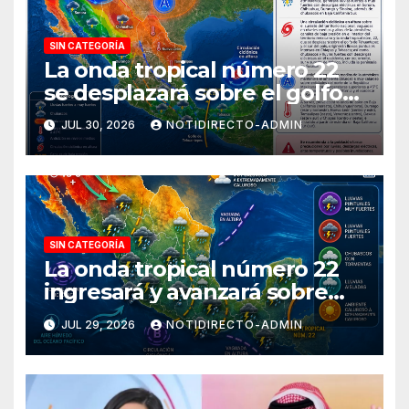
SIN CATEGORÍA
La onda tropical número 22
se desplazará sobre el golfo
de Tehuantepec y el sur del
JUL 30, 2026
NOTIDIRECTO-ADMIN
país
SIN CATEGORÍA
La onda tropical número 22
ingresará y avanzará sobre
México
JUL 29, 2026
NOTIDIRECTO-ADMIN