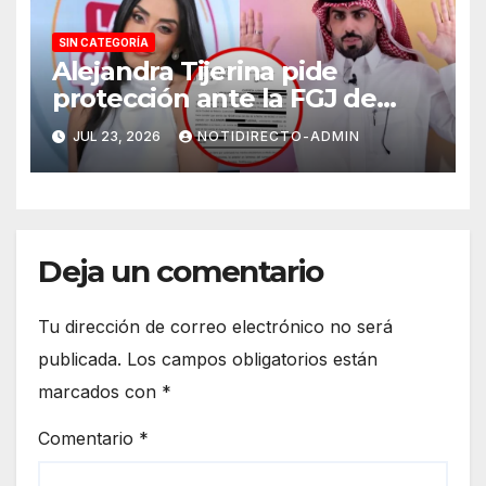
SIN CATEGORÍA
Alejandra Tijerina pide
protección ante la FGJ de
CdMx por vîolêncîa mediática
JUL 23, 2026
NOTIDIRECTO-ADMIN
y psicológica de Masad
Altamimi, integrante de La
Casa de los Famosos
Deja un comentario
Tu dirección de correo electrónico no será
publicada.
Los campos obligatorios están
marcados con
*
Comentario
*