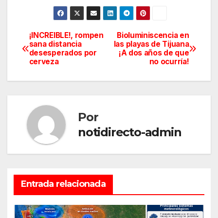
¡INCREIBLE!, rompen
Bioluminiscencia en
Navegación
sana distancia
las playas de Tijuana
desesperados por
¡A dos años de que
de
cerveza
no ocurría!
entradas
Por
notidirecto-admin
Entrada relacionada