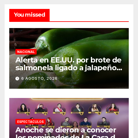
You missed
NACIONAL
Alerta en EE.UU. por brote de
salmonela ligado a jalapeños
mexicanos; reportan 345
6 AGOSTO, 2026
casos
ESPECTACULOS
Anoche se dieron a conocer
los nominados de La Casa de