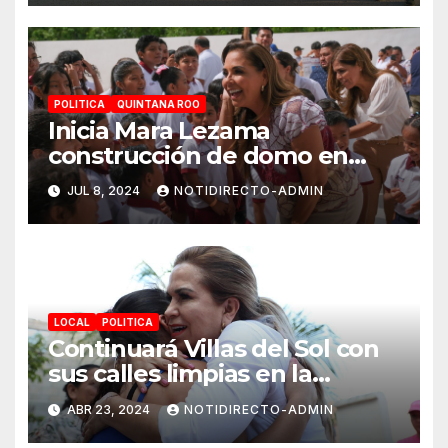
POLITICA
QUINTANA ROO
Inicia Mara Lezama
construcción de domo en
Primaria “Ermilo Abreu
JUL 8, 2024
NOTIDIRECTO-ADMIN
Gómez” en Benito Juárez
para bienestar de alumnas y
alumnos
LOCAL
POLITICA
Continuará Villas del Sol con
sus calles limpias en la
renovación: Lili Campos
ABR 23, 2024
NOTIDIRECTO-ADMIN