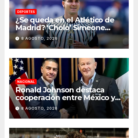
DEPORTES
¿Se queda en el Atlético de
Madrid? ‘Cholo’ Simeone
responde contundente sobre
8 AGOSTO, 2026
el futuro de Julián Álvarez
NACIONAL
Ronald Johnson destaca
cooperación entre México y
EU para la seguridad en
8 AGOSTO, 2026
región aguacatera de
Michoacán