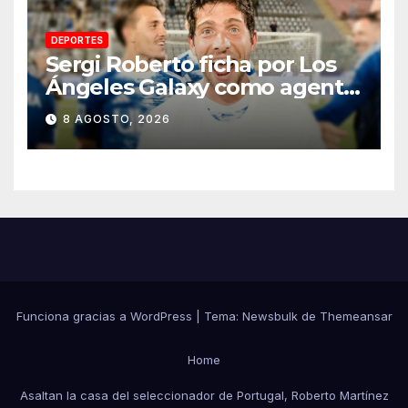
DEPORTES
Sergi Roberto ficha por Los
Ángeles Galaxy como agente
libre hasta 2028
8 AGOSTO, 2026
Funciona gracias a WordPress
|
Tema:
Newsbulk
de
Themeansar
Home
Asaltan la casa del seleccionador de Portugal, Roberto Martínez