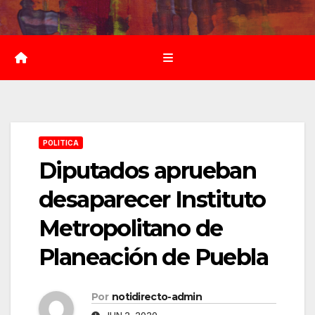
Saltar
al
contenido
POLITICA
Diputados aprueban
desaparecer Instituto
Metropolitano de
Planeación de Puebla
Por
notidirecto-admin