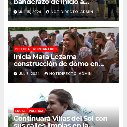
banderazo de inicio a
Operativo Verano Seguro
JUL 15, 2024
NOTIDIRECTO-ADMIN
2024
POLITICA
QUINTANA ROO
Inicia Mara Lezama
construcción de domo en
Primaria “Ermilo Abreu
JUL 8, 2024
NOTIDIRECTO-ADMIN
Gómez” en Benito Juárez
para bienestar de alumnas y
alumnos
LOCAL
POLITICA
Continuará Villas del Sol con
sus calles limpias en la