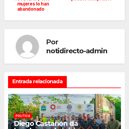
de
mujeres lo han
abandonado
entradas
Por
notidirecto-admin
Entrada relacionada
POLITICA
Diego Castañón da