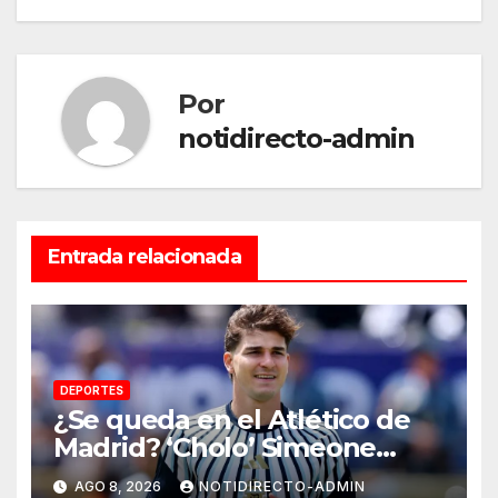
entradas
Por
notidirecto-admin
Entrada relacionada
DEPORTES
¿Se queda en el Atlético de
Madrid? ‘Cholo’ Simeone
responde contundente sobre
AGO 8, 2026
NOTIDIRECTO-ADMIN