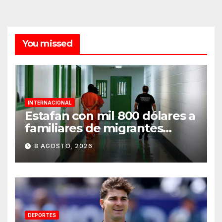
You missed
INTERNACIONAL
Estafan con mil 800 dólares a
familiares de migrantes
detenidos en Estados Unidos;
8 AGOSTO, 2026
prometen liberarlos
DEPORTES