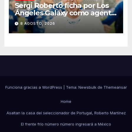
Sergi Roberto ficha por Los
Ángeles Galaxy como agente
libre hasta 2028
8 AGOSTO, 2026
Funciona gracias a WordPress
|
Tema:
Newsbulk
de
Themeansar
Home
Asaltan la casa del seleccionador de Portugal, Roberto Martínez
El frente frío número número ingresará a México