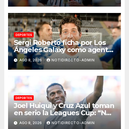
el futuro de Julián Álvarez
DEPORTES
Sergi Roberto ficha por Los
Ángeles Galaxy como agente
libre hasta 2028
AGO 8, 2026
NOTIDIRECTO-ADMIN
DEPORTES
Joel Huiqui y Cruz Azul toman
en serio la Leagues Cup: “Nos
hemos propuesto metas muy
AGO 8, 2026
NOTIDIRECTO-ADMIN
claras”