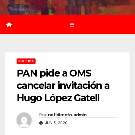
Saltar
al
contenido
POLITICA
PAN pide a OMS
cancelar invitación a
Hugo López Gatell
Por
notidirecto-admin
JUN 5, 2020