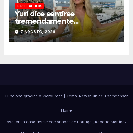
ESPECTACULOS
Yuri dice sentirse
tremendamente
emocionada sobre su estatua
7 AGOSTO, 2026
que le harán en Veracruz
Funciona gracias a WordPress
|
Tema:
Newsbulk
de
Themeansar
Home
Asaltan la casa del seleccionador de Portugal, Roberto Martínez