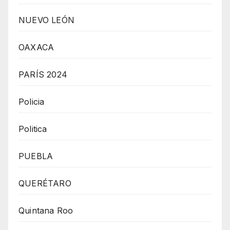
NUEVO LEÓN
OAXACA
PARÍS 2024
Policia
Politica
PUEBLA
QUERÉTARO
Quintana Roo