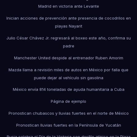
Madrid en victoria ante Levante
Inician acciones de prevención ante presencia de cocodrilos en
playas Nayarit
Julio César Chávez Jr. regresará al boxeo este año, confirma su
padre
Manchester United despide al entrenador Ruben Amorim
Mazda llama a revisión miles de autos en México por falla que
puede dejar al vehículo sin gasolina
México envía 814 toneladas de ayuda humanitaria a Cuba
Página de ejemplo
Pronostican chubascos y lluvias fuertes en el norte de México
Pronostican lluvias fuertes en la Península de Yucatán
Rusia celebra el Día de la Victoria con desfile atípico en la Plaza