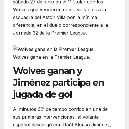
sábado 27 de junio en el 11 titular con los
Wolves que vencieron como visitantes a la
escuadra del Aston Villa por la mínima
diferencia, en el duelo correspondiente a la
Jornada 32 de la Premier League.
Wolves gana en la Premier League.
Wolves ganan y
Jiménez participa en
jugada de gol
Al minutos 62′ de tiempo corrido en una de
sus primeras intervenciones, el volante
español descargó con Raúl Alonso Jiménez,