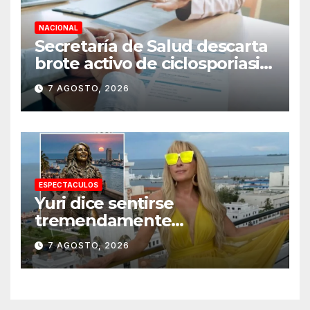
NACIONAL
Secretaría de Salud descarta
brote activo de ciclosporiasis
en México y pide tranquilidad
7 AGOSTO, 2026
a la población
ESPECTACULOS
Yuri dice sentirse
tremendamente
emocionada sobre su estatua
7 AGOSTO, 2026
que le harán en Veracruz