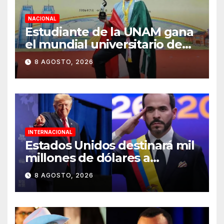
NACIONAL
Estudiante de la UNAM gana
el mundial universitario de
Go en China
8 AGOSTO, 2026
INTERNACIONAL
Estados Unidos destinará mil
millones de dólares a
Colombia para reforzar
8 AGOSTO, 2026
seguridad