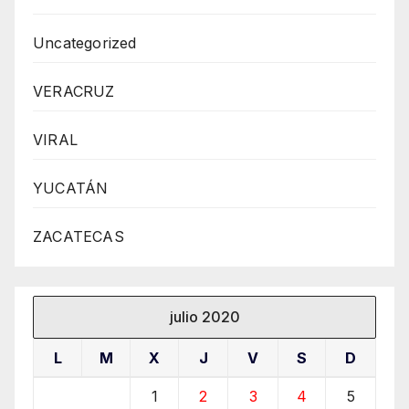
Uncategorized
VERACRUZ
VIRAL
YUCATÁN
ZACATECAS
julio 2020
L
M
X
J
V
S
D
1
2
3
4
5