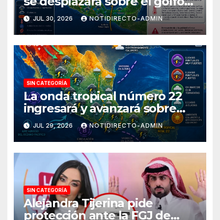
se desplazará sobre el golfo
de Tehuantepec y el sur del
JUL 30, 2026
NOTIDIRECTO-ADMIN
país
SIN CATEGORÍA
La onda tropical número 22
ingresará y avanzará sobre
México
JUL 29, 2026
NOTIDIRECTO-ADMIN
SIN CATEGORÍA
Alejandra Tijerina pide
protección ante la FGJ de