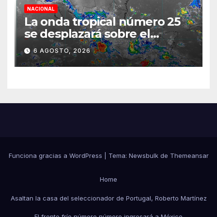
NACIONAL
La onda tropical número 25
se desplazará sobre el
sureste mexicano
6 AGOSTO, 2026
Funciona gracias a WordPress
|
Tema:
Newsbulk
de
Themeansar
Home
Asaltan la casa del seleccionador de Portugal, Roberto Martínez
El frente frío número número ingresará a México