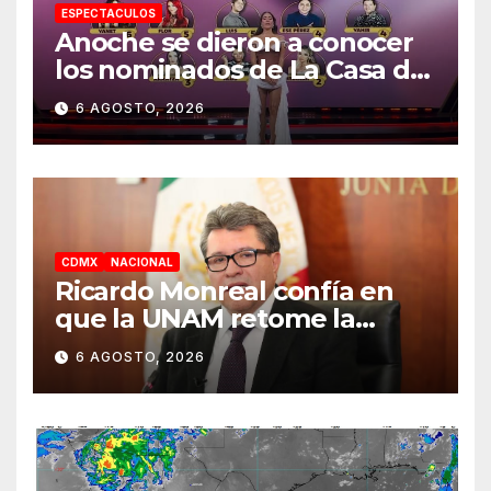
ESPECTACULOS
Anoche se dieron a conocer
los nominados de La Casa de
los Famosos México 2026 en
6 AGOSTO, 2026
la segunda semana
CDMX
NACIONAL
Ricardo Monreal confía en
que la UNAM retome la
normalidad e inicie el
6 AGOSTO, 2026
semestre mediante el
diálogo