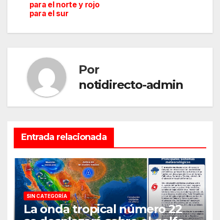
para el norte y rojo
entradas
para el sur
Por
notidirecto-admin
Entrada relacionada
SIN CATEGORÍA
La onda tropical número 22