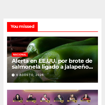
You missed
NACIONAL
Alerta en EE.UU. por brote de
salmonela ligado a jalapeños
mexicanos; reportan 345
6 AGOSTO, 2026
casos