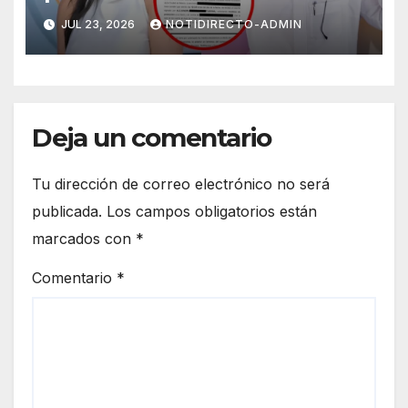
CdMx por vîolêncîa mediática
JUL 23, 2026
NOTIDIRECTO-ADMIN
y psicológica de Masad
Altamimi, integrante de La
Casa de los Famosos
Deja un comentario
Tu dirección de correo electrónico no será
publicada.
Los campos obligatorios están
marcados con
*
Comentario
*