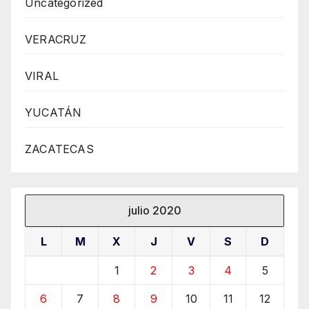
Uncategorized
VERACRUZ
VIRAL
YUCATÁN
ZACATECAS
julio 2020
L
M
X
J
V
S
D
1
2
3
4
5
6
7
8
9
10
11
12