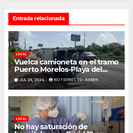
Entrada relacionada
LOCAL
Vuelca camioneta en el tramo
Puerto Morelos-Playa del
Carmen
JUL 24, 2024
NOTIDIRECTO-ADMIN
LOCAL
No hay saturación de