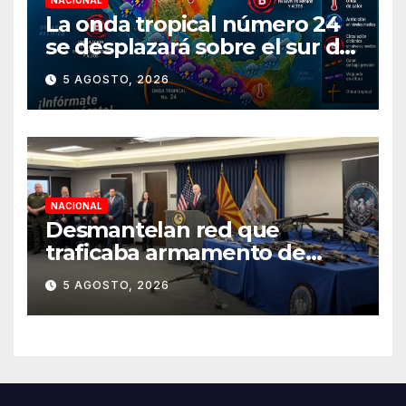
NACIONAL
La onda tropical número 24
se desplazará sobre el sur del
territorio nacional
5 AGOSTO, 2026
NACIONAL
Desmantelan red que
traficaba armamento de
Arizona a México
5 AGOSTO, 2026