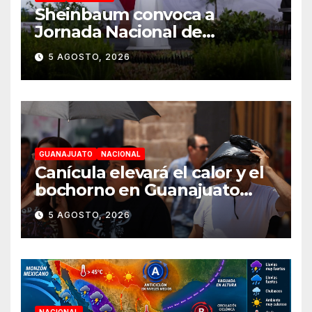
Sheinbaum convoca a
Jornada Nacional de
Reforestación el 9 de agosto
5 AGOSTO, 2026
GUANAJUATO
NACIONAL
Canícula elevará el calor y el
bochorno en Guanajuato
durante agosto
5 AGOSTO, 2026