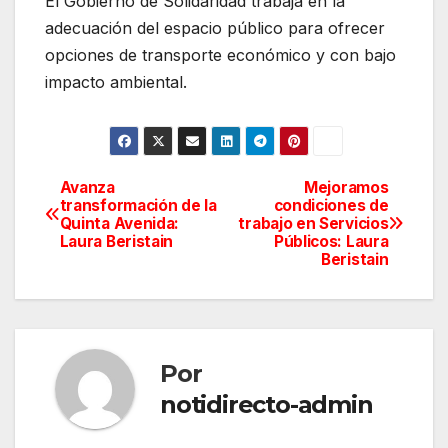
El Gobierno de Solidaridad trabaja en la
adecuación del espacio público para ofrecer
opciones de transporte económico y con bajo
impacto ambiental.
Avanza
Mejoramos
Navegación
transformación de la
condiciones de
Quinta Avenida:
trabajo en Servicios
de
Laura Beristain
Públicos: Laura
Beristain
entradas
Por
notidirecto-admin