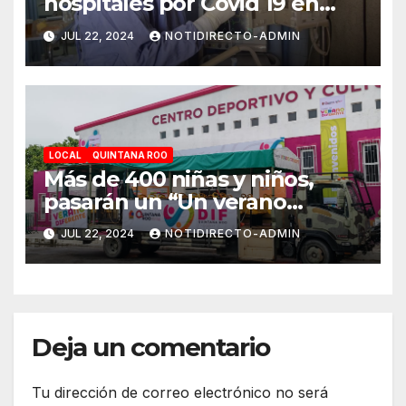
hospitales por Covid 19 en
Playa del Carmen
JUL 22, 2024
NOTIDIRECTO-ADMIN
LOCAL
QUINTANA ROO
Más de 400 niñas y niños,
pasarán un “Un verano
DIFerente” en Chetumal:
JUL 22, 2024
NOTIDIRECTO-ADMIN
Mara Lezama
Deja un comentario
Tu dirección de correo electrónico no será