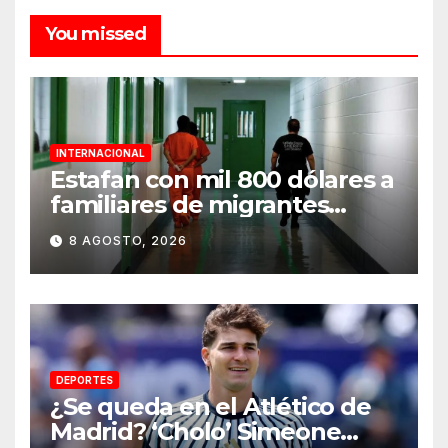
You missed
INTERNACIONAL
Estafan con mil 800 dólares a
familiares de migrantes
detenidos en Estados Unidos;
8 AGOSTO, 2026
prometen liberarlos
DEPORTES
¿Se queda en el Atlético de
Madrid? ‘Cholo’ Simeone