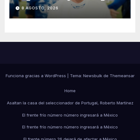
libre hasta 2028
8 AGOSTO, 2026
Funciona gracias a WordPress
|
Tema:
Newsbulk
de
Themeansar
Home
Asaltan la casa del seleccionador de Portugal, Roberto Martínez
El frente frío número número ingresará a México
El frente frío número número ingresará a México
El frente número 26 dejará de afectar a México