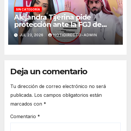
SIN CATEGORÍA
Alejandra Tijerina pide
protección ante la FGJ de
CdMx por vîolêncîa mediática
JUL 23, 2026
NOTIDIRECTO-ADMIN
y psicológica de Masad
Altamimi, integrante de La
Casa de los Famosos
Deja un comentario
Tu dirección de correo electrónico no será
publicada.
Los campos obligatorios están
marcados con
*
Comentario
*