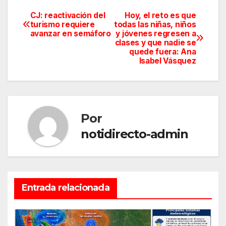
CJ: reactivación del
Hoy, el reto es que
Navegación
turismo requiere
todas las niñas, niños
avanzar en semáforo
y jóvenes regresen a
de
clases y que nadie se
quede fuera: Ana
entradas
Isabel Vásquez
Por
notidirecto-admin
Entrada relacionada