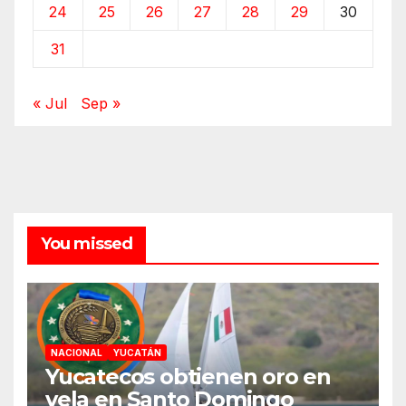
24
25
26
27
28
29
30
31
« Jul
Sep »
You missed
NACIONAL
YUCATÁN
Yucatecos obtienen oro en
vela en Santo Domingo