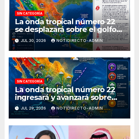
SIN CATEGORÍA
La onda tropical número 22
se desplazará sobre el golfo
de Tehuantepec y el sur del
JUL 30, 2026
NOTIDIRECTO-ADMIN
país
SIN CATEGORÍA
La onda tropical número 22
ingresará y avanzará sobre
México
JUL 29, 2026
NOTIDIRECTO-ADMIN