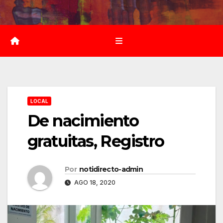
Saltar
al
contenido
LOCAL
De nacimiento
gratuitas, Registro
Por
notidirecto-admin
AGO 18, 2020