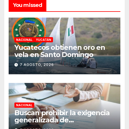
You missed
NACIONAL
YUCATÁN
Yucatecos obtienen oro en
vela en Santo Domingo
7 AGOSTO, 2026
NACIONAL
Buscan prohibir la exigencia
generalizada de
antecedentes penales para