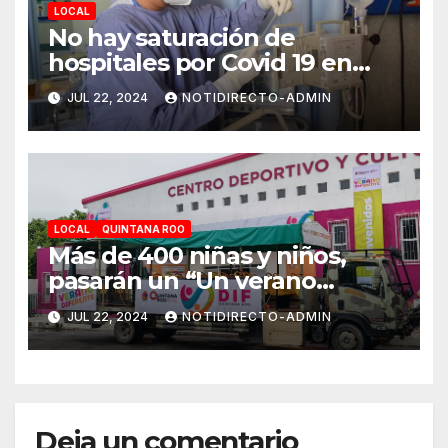
LOCAL
No hay saturación de
hospitales por Covid 19 en
Playa del Carmen
JUL 22, 2024
NOTIDIRECTO-ADMIN
LOCAL
QUINTANA ROO
Más de 400 niñas y niños,
pasarán un “Un verano
DIFerente” en Chetumal:
JUL 22, 2024
NOTIDIRECTO-ADMIN
Mara Lezama
Deja un comentario