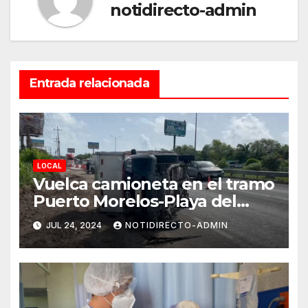
notidirecto-admin
Entrada relacionada
LOCAL
Vuelca camioneta en el tramo
Puerto Morelos-Playa del
Carmen
JUL 24, 2024
NOTIDIRECTO-ADMIN