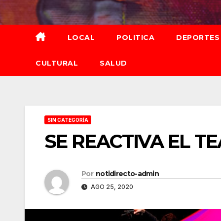
Saltar
al
contenido
LOCAL
POLITICA
DEPORTES
CULTURAL
SALUD
SIN CATEGORÍA
SE REACTIVA EL T
Por
notidirecto-admin
AGO 25, 2020