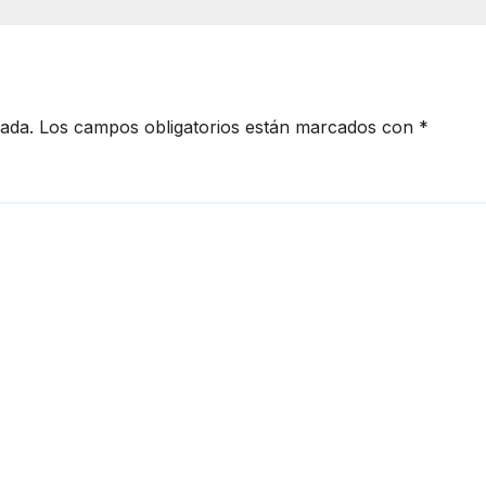
Masad Altamimi
integrante de L
Casa de los
Famosos
cada.
Los campos obligatorios están marcados con
*