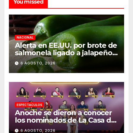
You missed
NACIONAL
Alerta en EE.UU. por brote de
salmonela ligado a jalapeños
mexicanos; reportan 345
6 AGOSTO, 2026
casos
ESPECTACULOS
Anoche se dieron a conocer
los nominados de La Casa de
los Famosos México 2026 en
6 AGOSTO, 2026