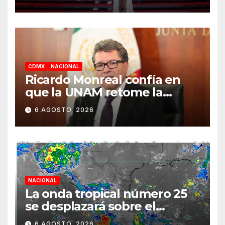
la segunda semana
CDMX
NACIONAL
Ricardo Monreal confía en
que la UNAM retome la
normalidad e inicie el
6 AGOSTO, 2026
semestre mediante el
diálogo
NACIONAL
La onda tropical número 25
se desplazará sobre el
sureste mexicano
6 AGOSTO, 2026