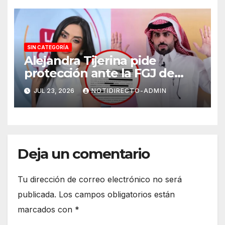
SIN CATEGORÍA
Alejandra Tijerina pide
protección ante la FGJ de
CdMx por vîolêncîa mediática
JUL 23, 2026
NOTIDIRECTO-ADMIN
y psicológica de Masad
Altamimi, integrante de La
Casa de los Famosos
Deja un comentario
Tu dirección de correo electrónico no será
publicada.
Los campos obligatorios están
marcados con
*