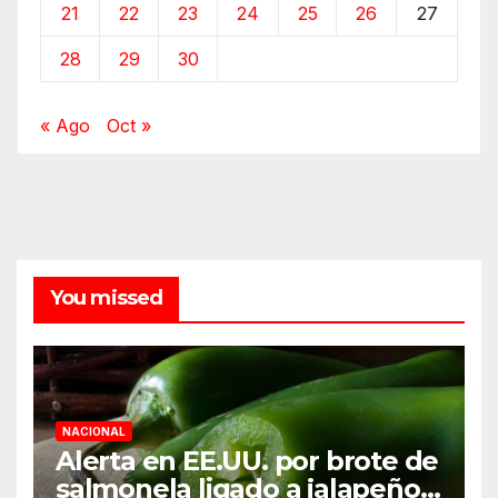
21
22
23
24
25
26
27
28
29
30
« Ago
Oct »
You missed
NACIONAL
Alerta en EE.UU. por brote de
salmonela ligado a jalapeños