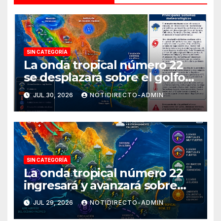
SIN CATEGORÍA
La onda tropical número 22
se desplazará sobre el golfo
de Tehuantepec y el sur del
JUL 30, 2026
NOTIDIRECTO-ADMIN
país
SIN CATEGORÍA
La onda tropical número 22
ingresará y avanzará sobre
México
JUL 29, 2026
NOTIDIRECTO-ADMIN