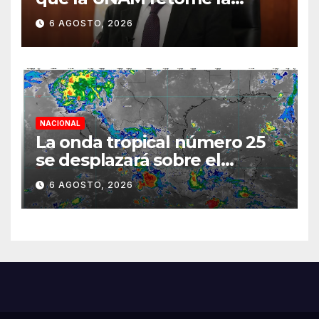
normalidad e inicie el
6 AGOSTO, 2026
semestre mediante el
diálogo
NACIONAL
La onda tropical número 25
se desplazará sobre el
sureste mexicano
6 AGOSTO, 2026