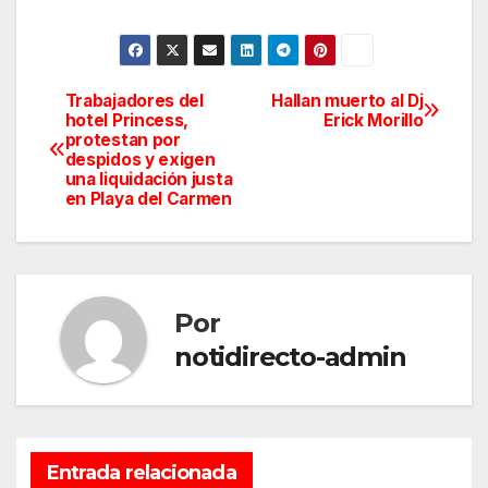
Trabajadores del
Hallan muerto al Dj
Navegación
hotel Princess,
Erick Morillo
protestan por
de
despidos y exigen
una liquidación justa
entradas
en Playa del Carmen
Por
notidirecto-admin
Entrada relacionada