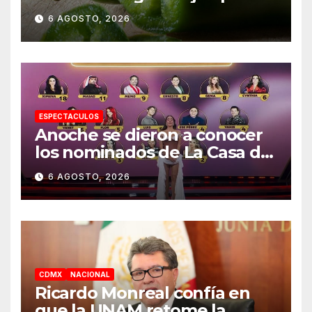
mexicanos; reportan 345
6 AGOSTO, 2026
casos
ESPECTACULOS
Anoche se dieron a conocer
los nominados de La Casa de
los Famosos México 2026 en
6 AGOSTO, 2026
la segunda semana
CDMX
NACIONAL
Ricardo Monreal confía en
que la UNAM retome la