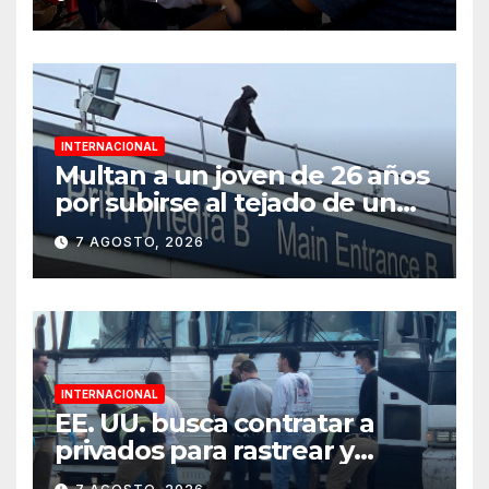
apoyo psicológico sin
importar su estatus
INTERNACIONAL
Multan a un joven de 26 años
por subirse al tejado de un
hospital disfrazado de “La
7 AGOSTO, 2026
Muerte” en Gales
INTERNACIONAL
EE. UU. busca contratar a
privados para rastrear y
cobrar multas a migrantes