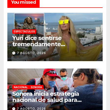
You missed
ESPECTACULOS
Yuri dice sentirse
tremendamente
emocionada sobre su estatua
7 AGOSTO, 2026
que le harán en Veracruz
NACIONAL
SONORA
Sonora inicia estrategia
nacional de salud para
migrantes con vacunación y
7 AGOSTO, 2026