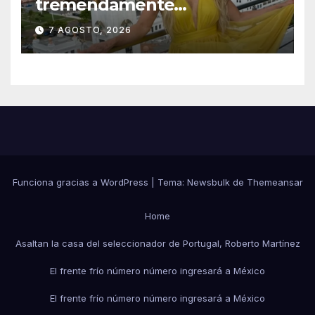
tremendamente
emocionada sobre su estatua
7 AGOSTO, 2026
que le harán en Veracruz
Funciona gracias a WordPress
|
Tema:
Newsbulk
de
Themeansar
Home
Asaltan la casa del seleccionador de Portugal, Roberto Martínez
El frente frío número número ingresará a México
El frente frío número número ingresará a México