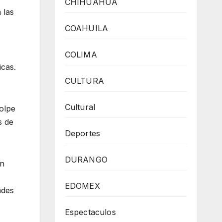
CHIHUAHUA
 las
COAHUILA
COLIMA
icas.
CULTURA
Cultural
golpe
s de
Deportes
DURANGO
en
EDOMEX
ades
Espectaculos