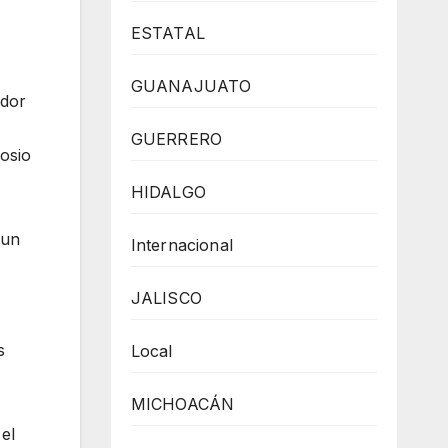
ESTATAL
GUANAJUATO
ador
GUERRERO
osio
HIDALGO
 un
Internacional
JALISCO
s
Local
MICHOACÁN
el