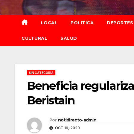
Saltar
al
contenido
LOCAL
POLITICA
DEPORTES
CULTURAL
SALUD
SIN CATEGORÍA
Beneficia regulariza
Beristain
Por
notidirecto-admin
OCT 16, 2020