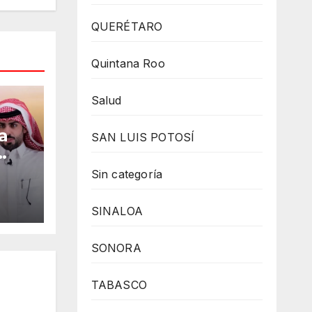
QUERÉTARO
Quintana Roo
Salud
a
SAN LUIS POTOSÍ
Sin categoría
cîa
SINALOA
,
SONORA
a
TABASCO