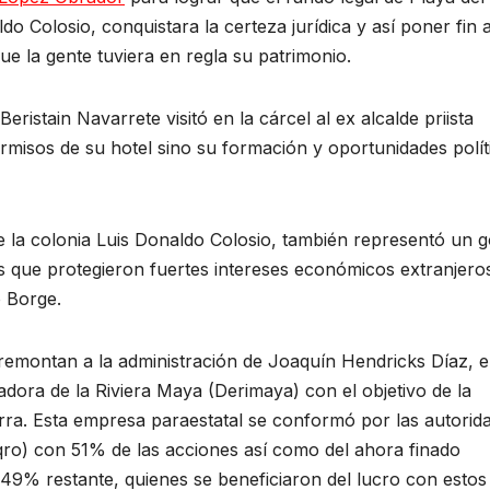
o Colosio, conquistara la certeza jurídica y así poner fin a
ue la gente tuviera en regla su patrimonio.
eristain Navarrete visitó en la cárcel al ex alcalde priista
misos de su hotel sino su formación y oportunidades polít
 de la colonia Luis Donaldo Colosio, también representó un 
les que protegieron fuertes intereses económicos extranjero
o Borge.
 remontan a la administración de Joaquín Hendricks Díaz, 
dora de la Riviera Maya (Derimaya) con el objetivo de la
ierra. Esta empresa paraestatal se conformó por las autorid
viqro) con 51% de las acciones así como del ahora finado
 49% restante, quienes se beneficiaron del lucro con estos