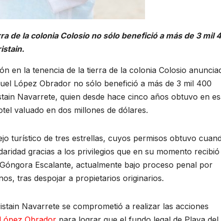
erra de la colonia Colosio no sólo benefició a más de 3 mil
istain.
en la tenencia de la tierra de la colonia Colosio anunciad
el López Obrador no sólo benefició a más de 3 mil 400
ristain Navarrete, quien desde hace cinco años obtuvo en e
el valuado en dos millones de dólares.
ejo turístico de tres estrellas, cuyos permisos obtuvo cuan
aridad gracias a los privilegios que en su momento recibió
o Góngora Escalante, actualmente bajo proceso penal por
os, tras despojar a propietarios originarios.
istain Navarrete se comprometió a realizar las acciones
López Obrador
para lograr que el fundo legal de Playa del