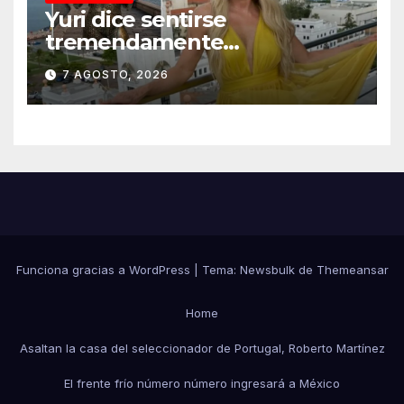
Yuri dice sentirse
tremendamente
emocionada sobre su estatua
7 AGOSTO, 2026
que le harán en Veracruz
Funciona gracias a WordPress
|
Tema:
Newsbulk
de
Themeansar
Home
Asaltan la casa del seleccionador de Portugal, Roberto Martínez
El frente frío número número ingresará a México