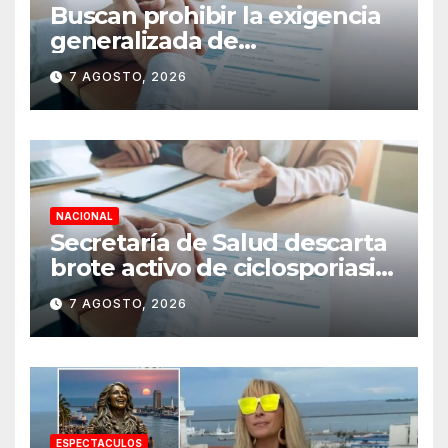
Buscan prohibir la exigencia
generalizada de
antecedentes penales para
7 AGOSTO, 2026
obtener empleo en México
NACIONAL
Secretaría de Salud descarta
brote activo de ciclosporiasis
en México y pide tranquilidad
7 AGOSTO, 2026
a la población
ESPECTACULOS