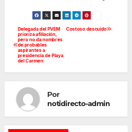
Delegada del PVEM
Costoso descuido
Navegación
prioriza afiliación,
pero no da nombres
de
de probables
aspirantes a
entradas
presidencia de Playa
del Carmen
Por
notidirecto-admin