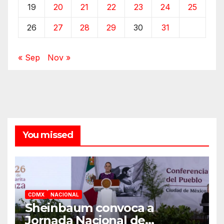
19
20
21
22
23
24
25
26
27
28
29
30
31
« Sep
Nov »
You missed
CDMX
NACIONAL
Sheinbaum convoca a
Jornada Nacional de