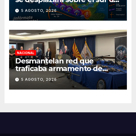
territorio nacional
5 AGOSTO, 2026
NACIONAL
Desmantelan red que
traficaba armamento de
Arizona a México
5 AGOSTO, 2026