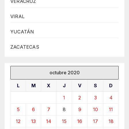
VERACRUZ
VIRAL
YUCATÁN
ZACATECAS
octubre 2020
L
M
X
J
V
S
D
1
2
3
4
5
6
7
8
9
10
11
12
13
14
15
16
17
18