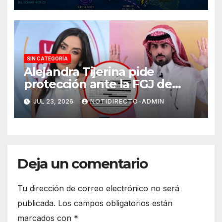
SIN CATEGORÍA
Alejandra Tijerina pide
protección ante la FGJ de
CdMx por vîolêncîa mediática
JUL 23, 2026
NOTIDIRECTO-ADMIN
y psicológica de Masad
Altamimi, integrante de La
Casa de los Famosos
Deja un comentario
Tu dirección de correo electrónico no será
publicada.
Los campos obligatorios están
marcados con
*