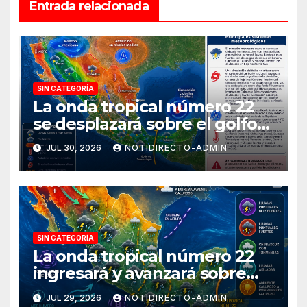
Entrada relacionada
SIN CATEGORÍA
La onda tropical número 22
se desplazará sobre el golfo
de Tehuantepec y el sur del
JUL 30, 2026
NOTIDIRECTO-ADMIN
país
SIN CATEGORÍA
La onda tropical número 22
ingresará y avanzará sobre
México
JUL 29, 2026
NOTIDIRECTO-ADMIN