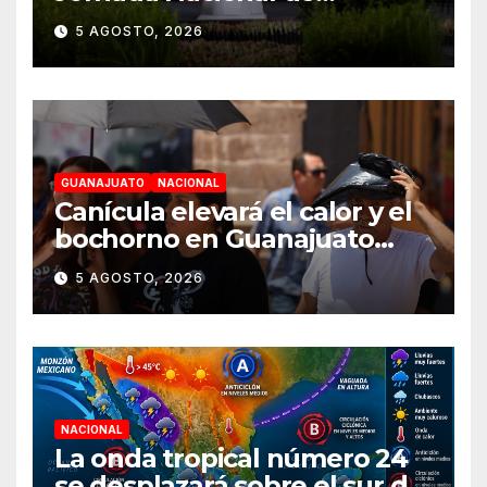
Reforestación el 9 de agosto
5 AGOSTO, 2026
GUANAJUATO
NACIONAL
Canícula elevará el calor y el
bochorno en Guanajuato
durante agosto
5 AGOSTO, 2026
NACIONAL
La onda tropical número 24
se desplazará sobre el sur del