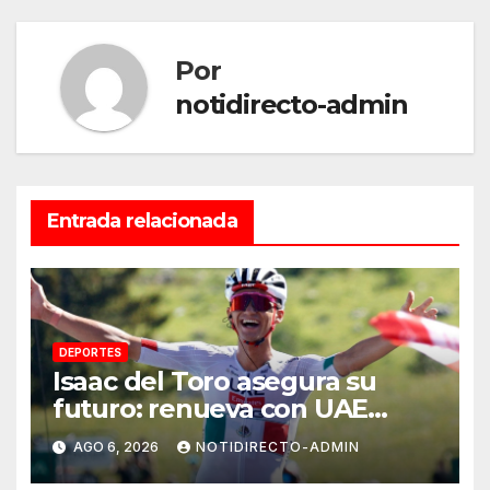
Por
notidirecto-admin
Entrada relacionada
DEPORTES
Isaac del Toro asegura su
futuro: renueva con UAE
Team Emirates hasta 2031
AGO 6, 2026
NOTIDIRECTO-ADMIN