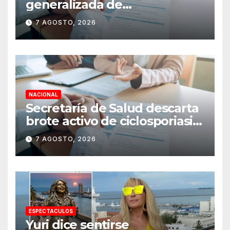
generalizada de
antecedentes penales para
7 AGOSTO, 2026
obtener empleo en México
NACIONAL
Secretaría de Salud descarta
brote activo de ciclosporiasis
en México y pide tranquilidad
7 AGOSTO, 2026
a la población
ESPECTACULOS
Yuri dice sentirse