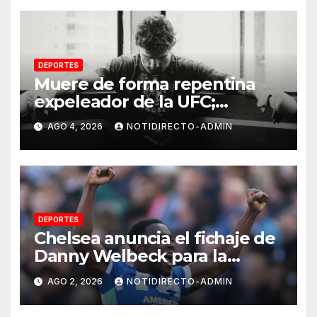
DEPORTES
Muere de forma repentina
expeleador de la UFC;
investigan las causas
AGO 4, 2026
NOTIDIRECTO-ADMIN
DEPORTES
Chelsea anuncia el fichaje de
Danny Welbeck para la
próxima temporada de
AGO 2, 2026
NOTIDIRECTO-ADMIN
Premier League