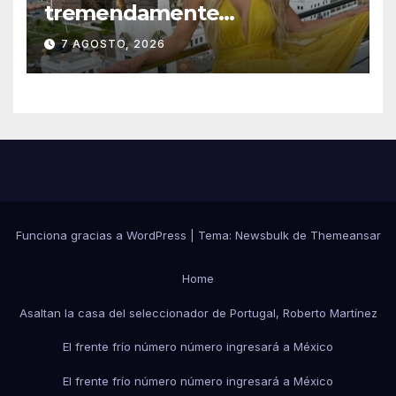
tremendamente
emocionada sobre su estatua
7 AGOSTO, 2026
que le harán en Veracruz
Funciona gracias a WordPress
|
Tema:
Newsbulk
de
Themeansar
Home
Asaltan la casa del seleccionador de Portugal, Roberto Martínez
El frente frío número número ingresará a México
El frente frío número número ingresará a México