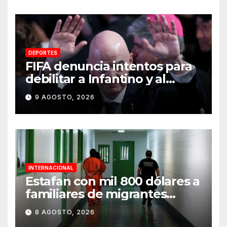
DEPORTES
FIFA denuncia intentos para
debilitar a Infantino y al
propio organismo
9 AGOSTO, 2026
INTERNACIONAL
Estafan con mil 800 dólares a
familiares de migrantes
detenidos en Estados Unidos;
8 AGOSTO, 2026
prometen liberarlos