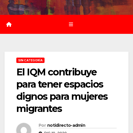
Saltar
al
contenido
SIN CATEGORÍA
El IQM contribuye
para tener espacios
dignos para mujeres
migrantes
Por
notidirecto-admin