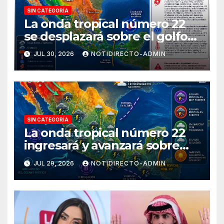
SIN CATEGORÍA
La onda tropical número 22
se desplazará sobre el golfo
de Tehuantepec y el sur del
JUL 30, 2026
NOTIDIRECTO-ADMIN
país
SIN CATEGORÍA
La onda tropical número 22
ingresará y avanzará sobre
México
JUL 29, 2026
NOTIDIRECTO-ADMIN