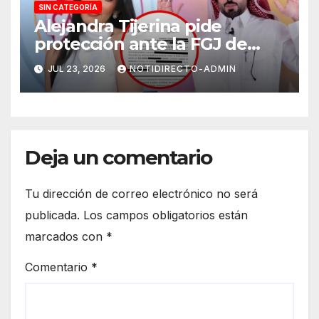
SIN CATEGORÍA
Alejandra Tijerina pide
protección ante la FGJ de
CdMx por vîolêncîa mediática
JUL 23, 2026
NOTIDIRECTO-ADMIN
y psicológica de Masad
Altamimi, integrante de La
Casa de los Famosos
Deja un comentario
Tu dirección de correo electrónico no será
publicada.
Los campos obligatorios están
marcados con
*
Comentario
*