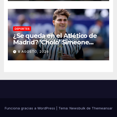
DEPORTES
¿Se queda en el Atlético de
Madrid? ‘Cholo’ Simeone
responde contundente sobre
8 AGOSTO, 2026
el futuro de Julián Álvarez
Funciona gracias a WordPress
|
Tema:
Newsbulk
de
Themeansar