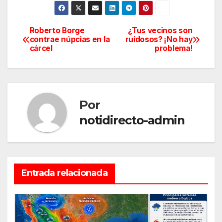
Roberto Borge
¿Tus vecinos son
Navegación
contrae núpcias en la
ruidosos? ¡No hay
cárcel
problema!
de
entradas
Por
notidirecto-admin
Entrada relacionada