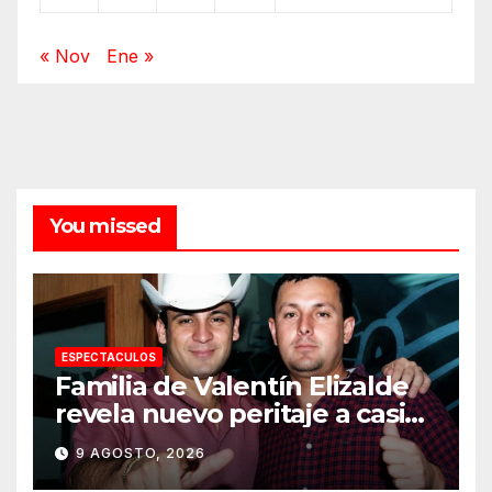
« Nov
Ene »
You missed
ESPECTACULOS
Familia de Valentín Elizalde
revela nuevo peritaje a casi
20 años de su homîcîdîo
9 AGOSTO, 2026