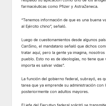
respaldó su aplicación como uno de los antíge
farmacéuticas como Pfizer y AstraZeneca.
“Tenemos información de que es una buena vac
al Ejército chino”, señaló.
Luego de cuestionamientos desde algunos paíse
CanSino, el mandatario señaló que dichos come
tratar aquí, pero la gente ya imagina, nosotro
pueblo. Esto no es de ideologías, no tiene que 
importa es salvar vidas”.
La función del gobierno federal, subrayó, es q
tarea que ya emprende su administración con lo
posteriormente con adultos mayores.
El jefe del Ejecutivo federal solicitó se trans