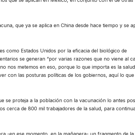
nos que se aplican en México, en conjunto con el de otras
una, que ya se aplica en China desde hace tiempo y se ap
s como Estados Unidos por la eficacia del biológico de
ntarios se generan “por varias razones que no viene al c
s no nos metemos en eso, porque lo que importa es la salud
ver con las posturas políticas de los gobiernos, aquí lo que
ue se proteja a la población con la vacunación lo antes pos
s cerca de 800 mil trabajadores de la salud, para continu
mitiera -en ese momento, en la mañanera- un fragmento de la