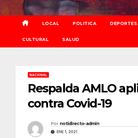
Saltar
al
contenido
LOCAL
POLITICA
DEPORTES
CULTURAL
SALUD
NACIONAL
Respalda AMLO apli
contra Covid-19
Por
notidirecto-admin
ENE 1, 2021