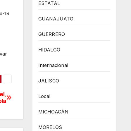
ESTATAL
id-19
GUANAJUATO
GUERRERO
HIDALGO
lvar
Internacional
JALISCO
el,
Local
bla
MICHOACÁN
MORELOS