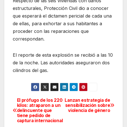
Respecto de las seis viviendas con daños
estructurales, Protección Civil dio a conocer
que esperará el dictamen pericial de cada una
de ellas, para exhortar a sus habitantes a
proceder con las reparaciones que
correspondan.
El reporte de esta explosión se recibió a las 10
de la noche. Las autoridades aseguraron dos
cilindros del gas.
El prófugo de los 220
Lanzan estrategia de
Navegación
kilos: atraparon a un
sensibilización sobre
delincuente que
violencia de género
de
tiene pedido de
captura internacional
entradas