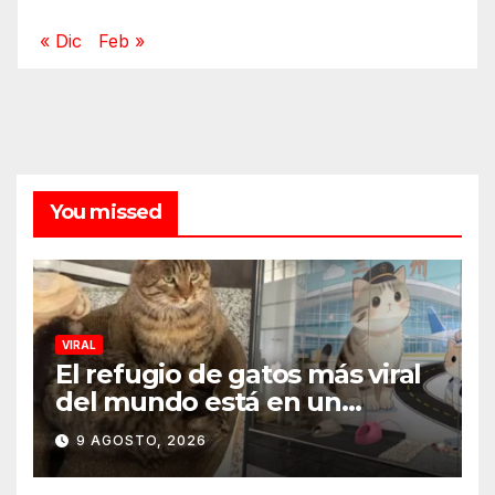
« Dic
Feb »
You missed
VIRAL
El refugio de gatos más viral
del mundo está en un
aeropuerto internacional y
9 AGOSTO, 2026
tiene a tres felinos
patrullando las puertas de