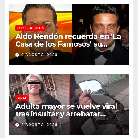
embarque
ESPECTACULOS
Aldo Rendón recuerda en ‘La
Casa de los Famosos’ su
encuentro con Luis Miguel
9 AGOSTO, 2026
VIRAL
Adulta mayor se vuelve viral
tras insultar y arrebatar
celular a repartidor
9 AGOSTO, 2026