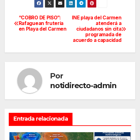
“COBRO DE PISO”:
INE playa del Carmen
Navegación
Rafaguean frutería
atenderá a
en Playa del Carmen
ciudadanos sin cita
de
programada de
acuerdo a capacidad
entradas
Por
notidirecto-admin
Entrada relacionada