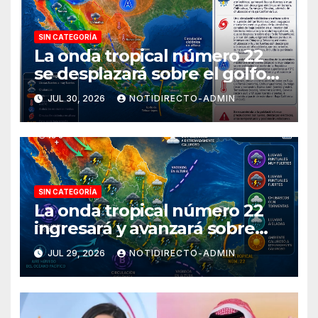
SIN CATEGORÍA
La onda tropical número 22
se desplazará sobre el golfo
de Tehuantepec y el sur del
JUL 30, 2026
NOTIDIRECTO-ADMIN
país
SIN CATEGORÍA
La onda tropical número 22
ingresará y avanzará sobre
México
JUL 29, 2026
NOTIDIRECTO-ADMIN