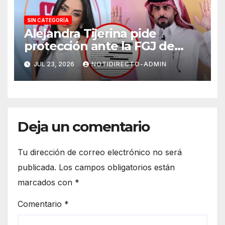
SIN CATEGORÍA
Alejandra Tijerina pide
protección ante la FGJ de
CdMx por vîolêncîa mediática
JUL 23, 2026
NOTIDIRECTO-ADMIN
y psicológica de Masad
Altamimi, integrante de La
Casa de los Famosos
Deja un comentario
Tu dirección de correo electrónico no será
publicada.
Los campos obligatorios están
marcados con
*
Comentario
*