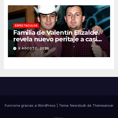
ESPECTACULOS
Familia de Valentín Elizalde
revela nuevo peritaje a casi
20 años de su homîcîdîo
9 AGOSTO, 2026
Funciona gracias a WordPress
|
Tema:
Newsbulk
de
Themeansar