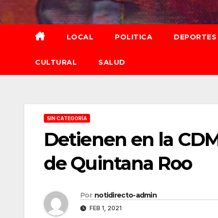
Saltar
al
contenido
LOCAL
POLITICA
DEPORTES
CULTURAL
SALUD
SIN CATEGORÍA
Detienen en la CDMX
de Quintana Roo
Por
notidirecto-admin
FEB 1, 2021