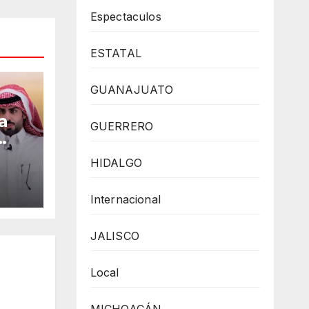
Espectaculos
ESTATAL
GUANAJUATO
a
GUERRERO
HIDALGO
cîa
Internacional
,
JALISCO
a
Local