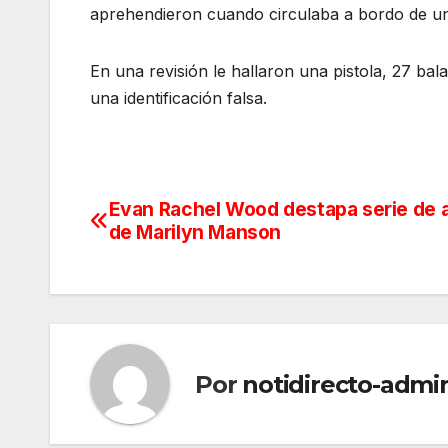
aprehendieron cuando circulaba a bordo de un
En una revisión le hallaron una pistola, 27 ba
una identificación falsa.
Evan Rachel Wood destapa serie de 
Navegación
de Marilyn Manson
de
entradas
Por
notidirecto-admi