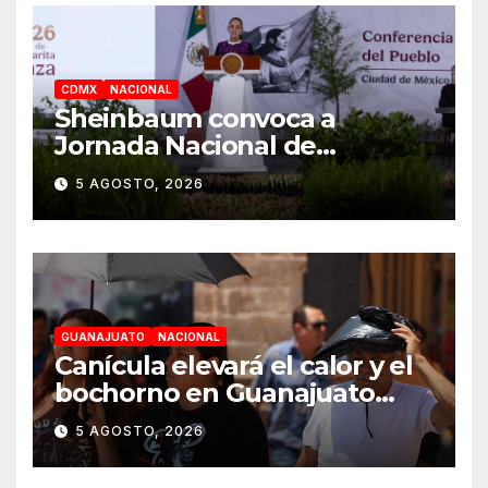
CDMX
NACIONAL
Sheinbaum convoca a
Jornada Nacional de
Reforestación el 9 de agosto
5 AGOSTO, 2026
GUANAJUATO
NACIONAL
Canícula elevará el calor y el
bochorno en Guanajuato
durante agosto
5 AGOSTO, 2026