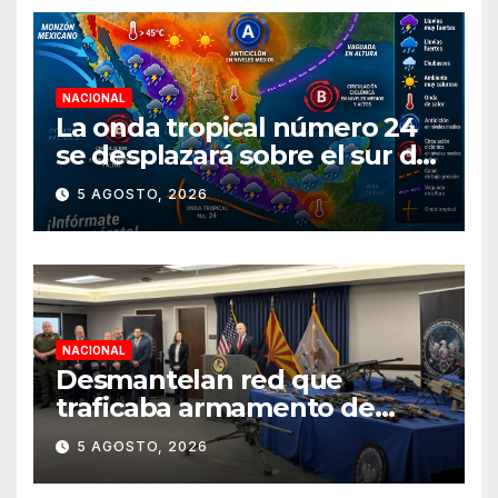
NACIONAL
La onda tropical número 24
se desplazará sobre el sur del
territorio nacional
5 AGOSTO, 2026
NACIONAL
Desmantelan red que
traficaba armamento de
Arizona a México
5 AGOSTO, 2026