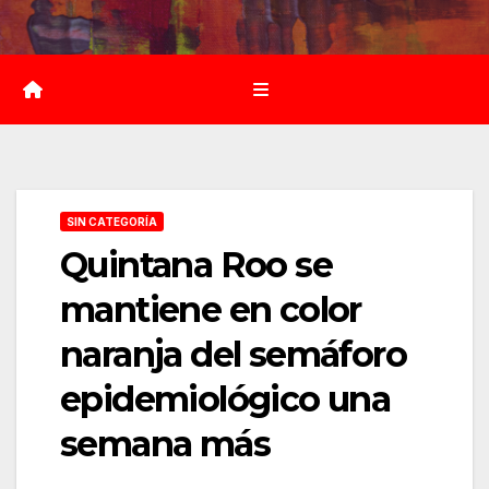
Saltar
al
contenido
SIN CATEGORÍA
Quintana Roo se
mantiene en color
naranja del semáforo
epidemiológico una
semana más