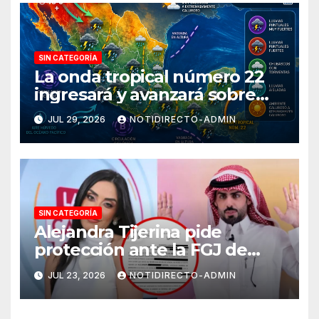
SIN CATEGORÍA
La onda tropical número 22
ingresará y avanzará sobre
México
JUL 29, 2026
NOTIDIRECTO-ADMIN
SIN CATEGORÍA
Alejandra Tijerina pide
protección ante la FGJ de
CdMx por vîolêncîa mediática
JUL 23, 2026
NOTIDIRECTO-ADMIN
y psicológica de Masad
Altamimi, integrante de La