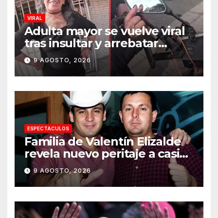
VIRAL
Adulta mayor se vuelve viral
tras insultar y arrebatar
celular a repartidor
9 AGOSTO, 2026
ESPECTACULOS
Familia de Valentín Elizalde
revela nuevo peritaje a casi
20 años de su homîcîdîo
9 AGOSTO, 2026