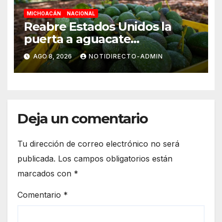
MICHOACÁN
NACIONAL
Reabre Estados Unidos la
puerta a aguacate
michoacano de forma
AGO 8, 2026
NOTIDIRECTO-ADMIN
“gradual”
Deja un comentario
Tu dirección de correo electrónico no será
publicada.
Los campos obligatorios están
marcados con
*
Comentario
*