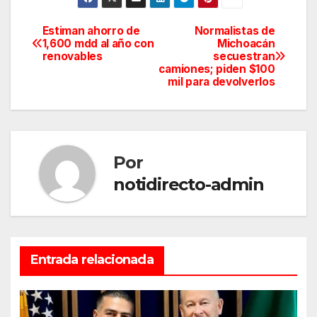
Estiman ahorro de
Normalistas de
Navegación
1,600 mdd al año con
Michoacán
renovables
secuestran
de
camiones; piden $100
mil para devolverlos
entradas
Por
notidirecto-admin
Entrada relacionada