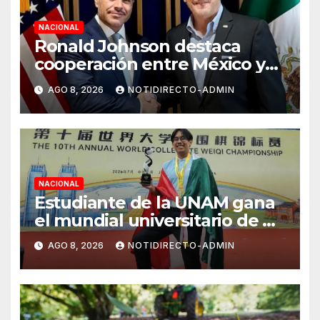
NACIONAL
Ronald Johnson destaca
cooperación entre México y
EU para la seguridad en
AGO 8, 2026
NOTIDIRECTO-ADMIN
región aguacatera de
Michoacán
NACIONAL
Estudiante de la UNAM gana
el mundial universitario de Go
en China
AGO 8, 2026
NOTIDIRECTO-ADMIN