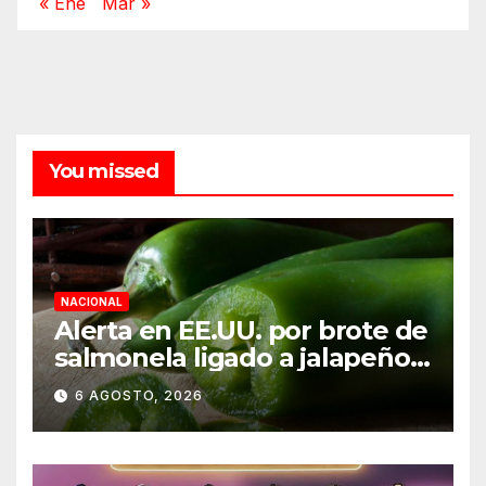
« Ene
Mar »
You missed
NACIONAL
Alerta en EE.UU. por brote de
salmonela ligado a jalapeños
mexicanos; reportan 345
6 AGOSTO, 2026
casos