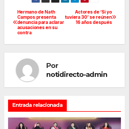
Hermano de Nath
Actores de ‘Si yo
Navegación
Campos presenta
tuviera 30’ se reúnen
denuncia para aclarar
16 años después
de
acusaciones en su
contra
entradas
Por
notidirecto-admin
Entrada relacionada