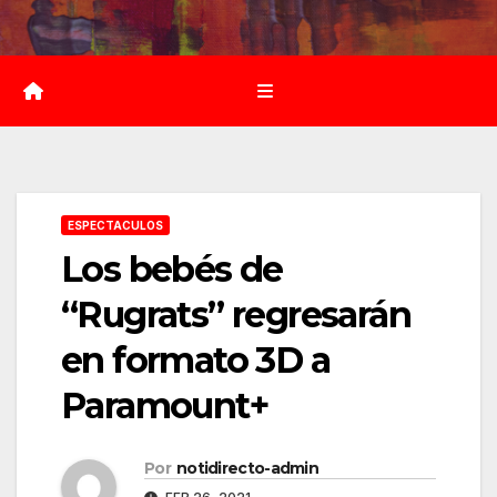
Saltar
al
contenido
ESPECTACULOS
Los bebés de
“Rugrats” regresarán
en formato 3D a
Paramount+
Por
notidirecto-admin