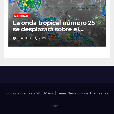
NACIONAL
La onda tropical número 25
se desplazará sobre el
sureste mexicano
6 AGOSTO, 2026
Funciona gracias a WordPress
|
Tema:
Newsbulk
de
Themeansar
Home