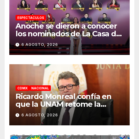
ESPECTACULOS
Anoche se dieron a conocer
los nominados de La Casa de
los Famosos México 2026 en
6 AGOSTO, 2026
la segunda semana
CDMX
NACIONAL
Ricardo Monreal confía en
que la UNAM retome la
normalidad e inicie el
6 AGOSTO, 2026
semestre mediante el
diálogo