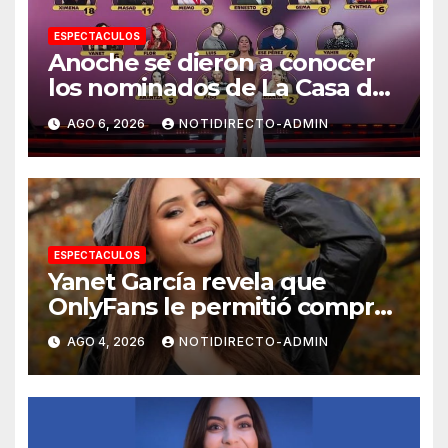
ESPECTACULOS
Anoche se dieron a conocer
los nominados de La Casa de
los Famosos México 2026 en
AGO 6, 2026
NOTIDIRECTO-ADMIN
la segunda semana
ESPECTACULOS
Yanet García revela que
OnlyFans le permitió comprar
un departamento en
AGO 4, 2026
NOTIDIRECTO-ADMIN
Manhattan