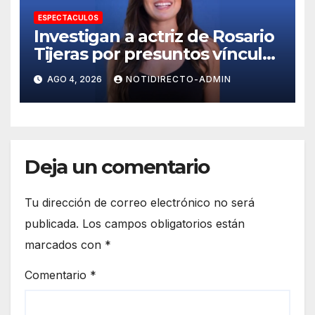
ESPECTACULOS
Investigan a actriz de Rosario
Tijeras por presuntos vínculos
con red de huachicol fiscal
AGO 4, 2026
NOTIDIRECTO-ADMIN
Deja un comentario
Tu dirección de correo electrónico no será
publicada.
Los campos obligatorios están
marcados con
*
Comentario
*