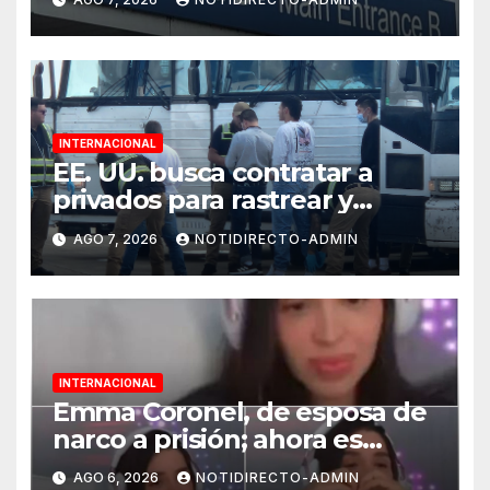
Muerte” en Gales
INTERNACIONAL
EE. UU. busca contratar a
privados para rastrear y
cobrar multas a migrantes
AGO 7, 2026
NOTIDIRECTO-ADMIN
deportados en México y
Centroamérica
INTERNACIONAL
Emma Coronel, de esposa de
narco a prisión; ahora es
tiktoker
AGO 6, 2026
NOTIDIRECTO-ADMIN