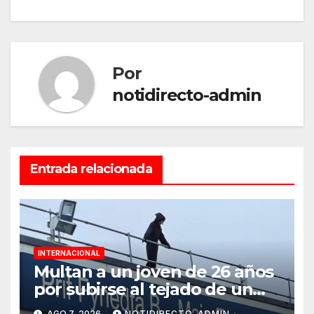
entradas
Por
notidirecto-admin
Entrada relacionada
INTERNACIONAL
Multan a un joven de 26 años
por subirse al tejado de un
hospital disfrazado de “La
AGO 7, 2026
NOTIDIRECTO-ADMIN