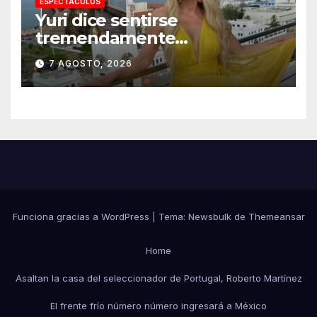
ESPECTACULOS
Yuri dice sentirse
tremendamente
emocionada sobre su estatua
7 AGOSTO, 2026
que le harán en Veracruz
Funciona gracias a WordPress
|
Tema:
Newsbulk
de
Themeansar
Home
Asaltan la casa del seleccionador de Portugal, Roberto Martínez
El frente frío número número ingresará a México