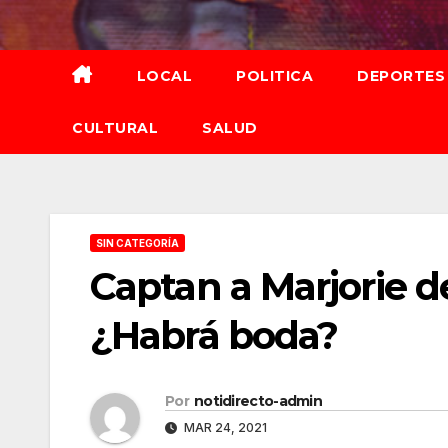
Saltar
al
contenido
LOCAL
POLITICA
DEPORTES
CULTURAL
SALUD
SIN CATEGORÍA
Captan a Marjorie d
¿Habrá boda?
Por
notidirecto-admin
MAR 24, 2021