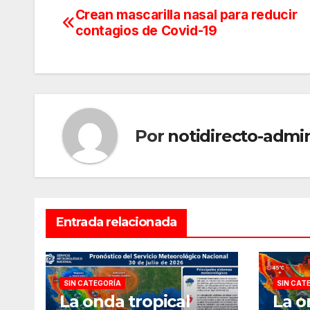
Crean mascarilla nasal para reducir
Navegación
contagios de Covid-19
de
entradas
Por
notidirecto-admi
Entrada relacionada
SIN CATEGORÍA
SIN CAT
La onda tropical
La o