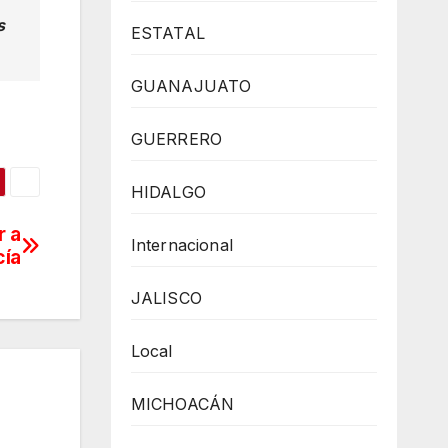
s
ESTATAL
GUANAJUATO
GUERRERO
HIDALGO
r a
Internacional
cía
JALISCO
Local
MICHOACÁN