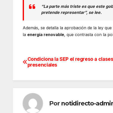
“La parte más triste es que este g
pretende representar”, se lee.
Además, se detalla la aprobación de la ley que
la
energía renovable
, que contrasta con la po
Condiciona la SEP el regreso a clase
Navegación
presenciales
de
entradas
Por
notidirecto-admi