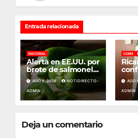
Entrada relacionada
NACIONAL
CDMX
Alerta en EE.UU. por
Rica
brote de salmonela
conf
ligado a jalapeños
UNA
AGO 6, 2026
NOTIDIRECTO-
AGO 
mexicanos;
norm
reportan 345 casos
el s
ADMIN
ADMIN
medi
Deja un comentario