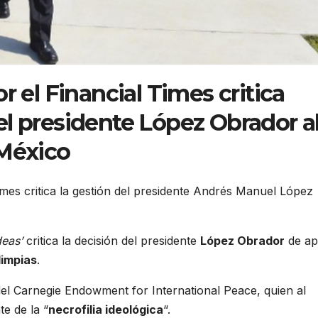
r el Financial Times critica
l presidente López Obrador a
 México
imes critica la gestión del presidente Andrés Manuel López
deas’
critica la decisión del presidente
López Obrador
de ap
limpias
.
el Carnegie Endowment for International Peace, quien al
e de la “
necrofilia ideológica
“.