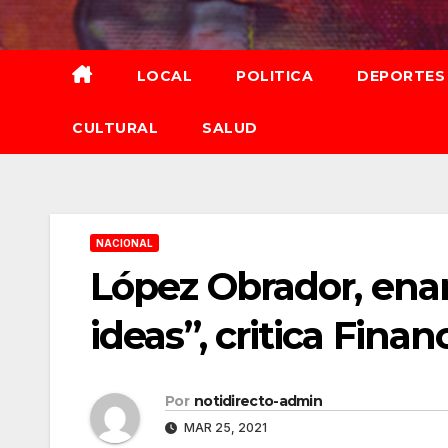
Saltar
al
contenido
LOCAL
POLITICA
DEPORTES
CULTURAL
SALUD
NACIONAL
López Obrador, ena
ideas”, critica Finan
Por
notidirecto-admin
MAR 25, 2021