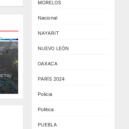
MORELOS
Nacional
NAYARIT
NUEVO LEÓN
OAXACA
 el
ECTO-
no
PARÍS 2024
Policia
Politica
PUEBLA