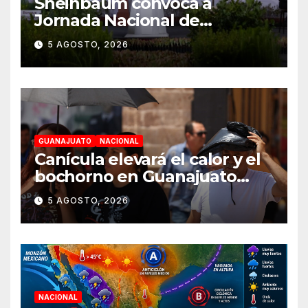
Sheinbaum convoca a
Jornada Nacional de
Reforestación el 9 de agosto
5 AGOSTO, 2026
GUANAJUATO
NACIONAL
Canícula elevará el calor y el
bochorno en Guanajuato
durante agosto
5 AGOSTO, 2026
NACIONAL