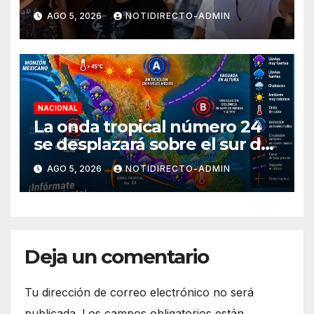
durante agosto
AGO 5, 2026
NOTIDIRECTO-ADMIN
NACIONAL
La onda tropical número 24
se desplazará sobre el sur del
territorio nacional
AGO 5, 2026
NOTIDIRECTO-ADMIN
Deja un comentario
Tu dirección de correo electrónico no será
publicada.
Los campos obligatorios están