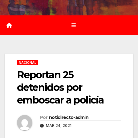
Saltar
al
contenido
NACIONAL
Reportan 25
detenidos por
emboscar a policía
Por
notidirecto-admin
MAR 24, 2021