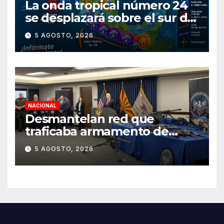
La onda tropical número 24
se desplazará sobre el sur del
territorio nacional
5 AGOSTO, 2026
NACIONAL
Desmantelan red que
traficaba armamento de
Arizona a México
5 AGOSTO, 2026