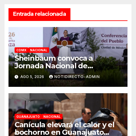
Entrada relacionada
CDMX
NACIONAL
Sheinbaum convoca a
Jornada Nacional de
Reforestación el 9 de agosto
AGO 5, 2026
NOTIDIRECTO-ADMIN
GUANAJUATO
NACIONAL
Canícula elevará el calor y el
bochorno en Guanajuato